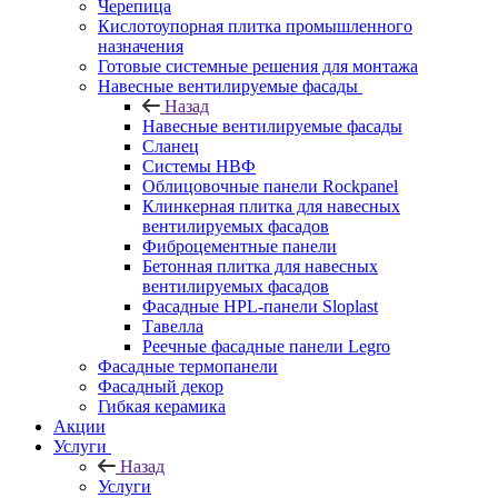
Черепица
Кислотоупорная плитка промышленного
назначения
Готовые системные решения для монтажа
Навесные вентилируемые фасады
Назад
Навесные вентилируемые фасады
Сланец
Системы НВФ
Облицовочные панели Rockpanel
Клинкерная плитка для навесных
вентилируемых фасадов
Фиброцементные панели
Бетонная плитка для навесных
вентилируемых фасадов
Фасадные HPL-панели Sloplast
Тавелла
Реечные фасадные панели Legro
Фасадные термопанели
Фасадный декор
Гибкая керамика
Акции
Услуги
Назад
Услуги