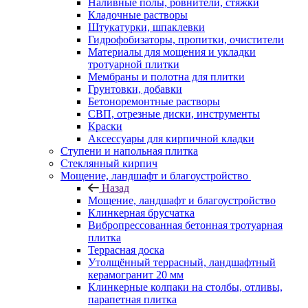
Наливные полы, ровнители, стяжки
Кладочные растворы
Штукатурки, шпаклевки
Гидрофобизаторы, пропитки, очистители
Материалы для мощения и укладки
тротуарной плитки
Мембраны и полотна для плитки
Грунтовки, добавки
Бетоноремонтные растворы
СВП, отрезные диски, инструменты
Краски
Аксессуары для кирпичной кладки
Ступени и напольная плитка
Cтеклянный кирпич
Мощение, ландшафт и благоустройство
Назад
Мощение, ландшафт и благоустройство
Клинкерная брусчатка
Вибропрессованная бетонная тротуарная
плитка
Террасная доска
Утолщённый террасный, ландшафтный
керамогранит 20 мм
Клинкерные колпаки на столбы, отливы,
парапетная плитка