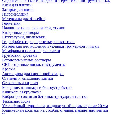
Строительные смеси, жидкости, герметики, инструмент и т.д.
Клей для плитки
Затирки для швов
Гидроизоляция
Материалы для бассейна
Герметики
Наливные полы, ровнители, стяжки
Кладочные растворы
Штукатурки, шпаклевки
Гидрофобизаторы, пропитки, очистители
Материалы для мощения и укладки тротуарной плитки
Мембраны и полотна для плитки
Грунтовки, добавки
Бетоноремонтные растворы
СВП, отрезные диски, инструменты
Краски
Аксессуары для кирпичной кладки
Ступени и напольная плитка
Cтеклянный кирпич
Мощение, ландшафт и благоустройство
Клинкерная брусчатка
Вибропрессованная бетонная тротуарная плитка
Террасная доска
Утолщённый террасный, ландшафтный керамогранит 20 мм
Клинкерные колпаки на столбы, отливы, парапетная плитка