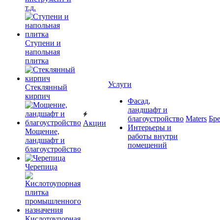
т.д.
Ступени и
напольная
плитка
Услуги
Cтеклянный
кирпич
Фасад,
ландшафт и
благоустройство
Maters
Бр
Акции
Интерьеры и
Мощение,
работы внутри
ландшафт и
помещений
благоустройство
Черепица
Кислотоупорная