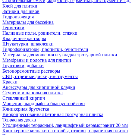
Строительные смеси, жидкости, герметики, инструмент и т.д.
Клей для плитки
Затирки для швов
Гидроизоляция
Материалы для бассейна
Герметики
Наливные полы, ровнители, стяжки
Кладочные растворы
Штукатурки, шпаклевки
Гидрофобизаторы, пропитки, очистители
Материалы для мощения и укладки тротуарной плитки
Мембраны и полотна для плитки
Грунтовки, добавки
Бетоноремонтные растворы
СВП, отрезные диски, инструменты
Краски
Аксессуары для кирпичной кладки
Ступени и напольная плитка
Cтеклянный кирпич
Мощение, ландшафт и благоустройство
Клинкерная брусчатка
Вибропрессованная бетонная тротуарная плитка
Террасная доска
Утолщённый террасный, ландшафтный керамогранит 20 мм
Клинкерные колпаки на столбы, отливы, парапетная плитка