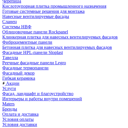
Черепица
Кислотоупорная плитка промышленного назначения
Готовые системные решения для монтажа
Навесные вентилируемые фасады
Сланец
Системы НВФ
Облицовочные панели Rockpanel
Клинкерная плитка для навесных вентилируемых фасадов
Фиброцементные панели
Бетонная плитка для навесных вентилируемых фасадов
Фасадные HPL-панели Sloplast
Тавелла
Реечные фасадные панели Legro
Фасадные термопанели
Фасадный декор
Гибкая керамика
Акции
Услуги
Фасад, ландшафт и благоустройство
Интерьеры и работы внутри помещений
Maters
Бренды
Оплата и доставка
Условия оплаты
Условия доставки