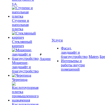
т.д.
Ступени и
напольная
плитка
Услуги
Cтеклянный
кирпич
Фасад,
ландшафт и
благоустройство
Maters
Бр
Акции
Интерьеры и
Мощение,
работы внутри
ландшафт и
помещений
благоустройство
Черепица
Кислотоупорная