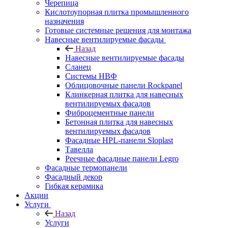
Черепица
Кислотоупорная плитка промышленного
назначения
Готовые системные решения для монтажа
Навесные вентилируемые фасады
Назад
Навесные вентилируемые фасады
Сланец
Системы НВФ
Облицовочные панели Rockpanel
Клинкерная плитка для навесных
вентилируемых фасадов
Фиброцементные панели
Бетонная плитка для навесных
вентилируемых фасадов
Фасадные HPL-панели Sloplast
Тавелла
Реечные фасадные панели Legro
Фасадные термопанели
Фасадный декор
Гибкая керамика
Акции
Услуги
Назад
Услуги