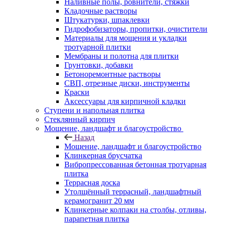
Наливные полы, ровнители, стяжки
Кладочные растворы
Штукатурки, шпаклевки
Гидрофобизаторы, пропитки, очистители
Материалы для мощения и укладки
тротуарной плитки
Мембраны и полотна для плитки
Грунтовки, добавки
Бетоноремонтные растворы
СВП, отрезные диски, инструменты
Краски
Аксессуары для кирпичной кладки
Ступени и напольная плитка
Cтеклянный кирпич
Мощение, ландшафт и благоустройство
Назад
Мощение, ландшафт и благоустройство
Клинкерная брусчатка
Вибропрессованная бетонная тротуарная
плитка
Террасная доска
Утолщённый террасный, ландшафтный
керамогранит 20 мм
Клинкерные колпаки на столбы, отливы,
парапетная плитка