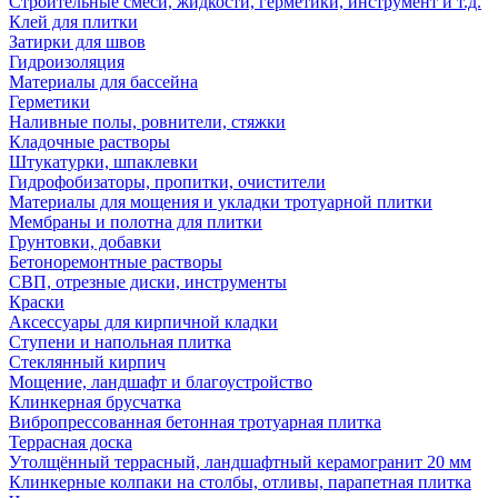
Строительные смеси, жидкости, герметики, инструмент и т.д.
Клей для плитки
Затирки для швов
Гидроизоляция
Материалы для бассейна
Герметики
Наливные полы, ровнители, стяжки
Кладочные растворы
Штукатурки, шпаклевки
Гидрофобизаторы, пропитки, очистители
Материалы для мощения и укладки тротуарной плитки
Мембраны и полотна для плитки
Грунтовки, добавки
Бетоноремонтные растворы
СВП, отрезные диски, инструменты
Краски
Аксессуары для кирпичной кладки
Ступени и напольная плитка
Cтеклянный кирпич
Мощение, ландшафт и благоустройство
Клинкерная брусчатка
Вибропрессованная бетонная тротуарная плитка
Террасная доска
Утолщённый террасный, ландшафтный керамогранит 20 мм
Клинкерные колпаки на столбы, отливы, парапетная плитка