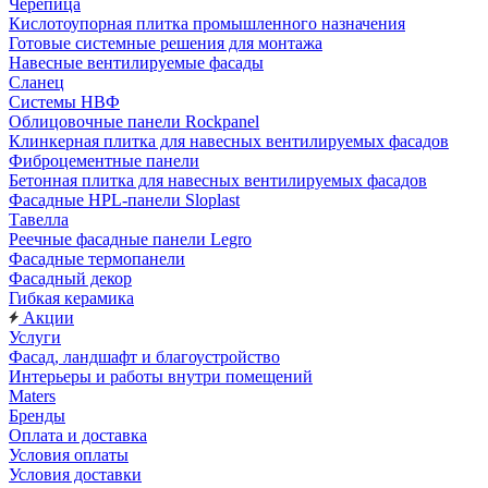
Черепица
Кислотоупорная плитка промышленного назначения
Готовые системные решения для монтажа
Навесные вентилируемые фасады
Сланец
Системы НВФ
Облицовочные панели Rockpanel
Клинкерная плитка для навесных вентилируемых фасадов
Фиброцементные панели
Бетонная плитка для навесных вентилируемых фасадов
Фасадные HPL-панели Sloplast
Тавелла
Реечные фасадные панели Legro
Фасадные термопанели
Фасадный декор
Гибкая керамика
Акции
Услуги
Фасад, ландшафт и благоустройство
Интерьеры и работы внутри помещений
Maters
Бренды
Оплата и доставка
Условия оплаты
Условия доставки