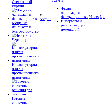
Услуги
Cтеклянный
кирпич
Фасад,
ландшафт и
благоустройство
Maters
Бр
Акции
Интерьеры и
Мощение,
работы внутри
ландшафт и
помещений
благоустройство
Черепица
Кислотоупорная
плитка
промышленного
назначения
Готовые
системные