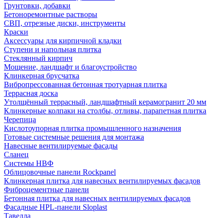
Грунтовки, добавки
Бетоноремонтные растворы
СВП, отрезные диски, инструменты
Краски
Аксессуары для кирпичной кладки
Ступени и напольная плитка
Cтеклянный кирпич
Мощение, ландшафт и благоустройство
Клинкерная брусчатка
Вибропрессованная бетонная тротуарная плитка
Террасная доска
Утолщённый террасный, ландшафтный керамогранит 20 мм
Клинкерные колпаки на столбы, отливы, парапетная плитка
Черепица
Кислотоупорная плитка промышленного назначения
Готовые системные решения для монтажа
Навесные вентилируемые фасады
Сланец
Системы НВФ
Облицовочные панели Rockpanel
Клинкерная плитка для навесных вентилируемых фасадов
Фиброцементные панели
Бетонная плитка для навесных вентилируемых фасадов
Фасадные HPL-панели Sloplast
Тавелла