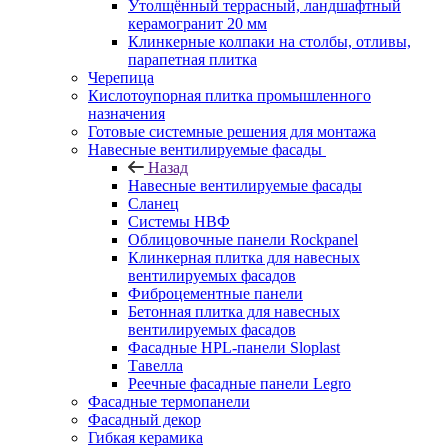
Утолщённый террасный, ландшафтный
керамогранит 20 мм
Клинкерные колпаки на столбы, отливы,
парапетная плитка
Черепица
Кислотоупорная плитка промышленного
назначения
Готовые системные решения для монтажа
Навесные вентилируемые фасады
Назад
Навесные вентилируемые фасады
Сланец
Системы НВФ
Облицовочные панели Rockpanel
Клинкерная плитка для навесных
вентилируемых фасадов
Фиброцементные панели
Бетонная плитка для навесных
вентилируемых фасадов
Фасадные HPL-панели Sloplast
Тавелла
Реечные фасадные панели Legro
Фасадные термопанели
Фасадный декор
Гибкая керамика