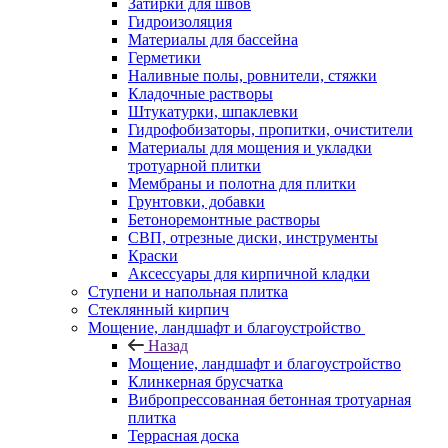
Затирки для швов
Гидроизоляция
Материалы для бассейна
Герметики
Наливные полы, ровнители, стяжки
Кладочные растворы
Штукатурки, шпаклевки
Гидрофобизаторы, пропитки, очистители
Материалы для мощения и укладки
тротуарной плитки
Мембраны и полотна для плитки
Грунтовки, добавки
Бетоноремонтные растворы
СВП, отрезные диски, инструменты
Краски
Аксессуары для кирпичной кладки
Ступени и напольная плитка
Cтеклянный кирпич
Мощение, ландшафт и благоустройство
Назад
Мощение, ландшафт и благоустройство
Клинкерная брусчатка
Вибропрессованная бетонная тротуарная
плитка
Террасная доска