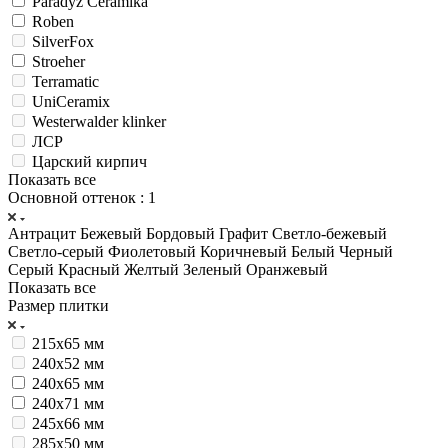
Paradyz Ceramika
Roben
SilverFox
Stroeher
Terramatic
UniCeramix
Westerwalder klinker
ЛСР
Царский кирпич
Показать все
Основной оттенок
: 1
Антрацит
Бежевый
Бордовый
Графит
Светло-бежевый
Светло-серый
Фиолетовый
Коричневый
Белый
Черный
Серый
Красный
Желтый
Зеленый
Оранжевый
Показать все
Размер плитки
215х65 мм
240x52 мм
240x65 мм
240x71 мм
245х66 мм
285х50 мм