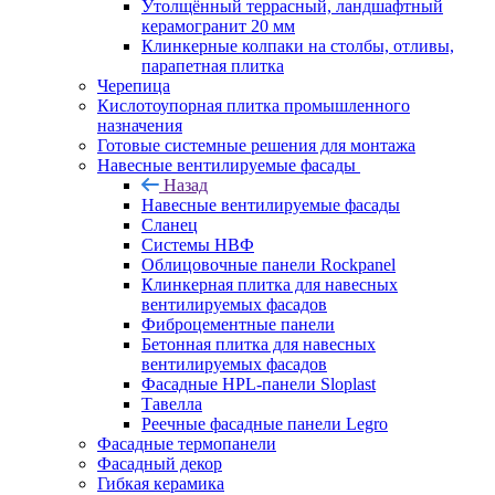
Утолщённый террасный, ландшафтный
керамогранит 20 мм
Клинкерные колпаки на столбы, отливы,
парапетная плитка
Черепица
Кислотоупорная плитка промышленного
назначения
Готовые системные решения для монтажа
Навесные вентилируемые фасады
Назад
Навесные вентилируемые фасады
Сланец
Системы НВФ
Облицовочные панели Rockpanel
Клинкерная плитка для навесных
вентилируемых фасадов
Фиброцементные панели
Бетонная плитка для навесных
вентилируемых фасадов
Фасадные HPL-панели Sloplast
Тавелла
Реечные фасадные панели Legro
Фасадные термопанели
Фасадный декор
Гибкая керамика