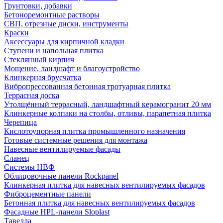
Грунтовки, добавки
Бетоноремонтные растворы
СВП, отрезные диски, инструменты
Краски
Аксессуары для кирпичной кладки
Ступени и напольная плитка
Cтеклянный кирпич
Мощение, ландшафт и благоустройство
Клинкерная брусчатка
Вибропрессованная бетонная тротуарная плитка
Террасная доска
Утолщённый террасный, ландшафтный керамогранит 20 мм
Клинкерные колпаки на столбы, отливы, парапетная плитка
Черепица
Кислотоупорная плитка промышленного назначения
Готовые системные решения для монтажа
Навесные вентилируемые фасады
Сланец
Системы НВФ
Облицовочные панели Rockpanel
Клинкерная плитка для навесных вентилируемых фасадов
Фиброцементные панели
Бетонная плитка для навесных вентилируемых фасадов
Фасадные HPL-панели Sloplast
Тавелла