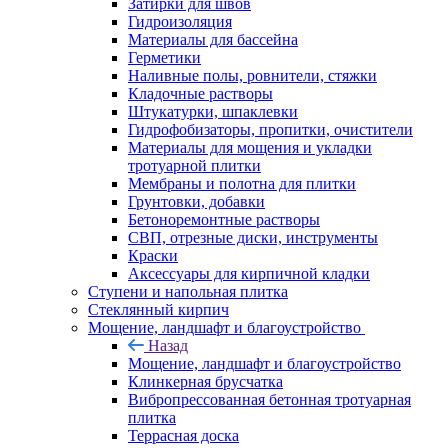
Затирки для швов
Гидроизоляция
Материалы для бассейна
Герметики
Наливные полы, ровнители, стяжки
Кладочные растворы
Штукатурки, шпаклевки
Гидрофобизаторы, пропитки, очистители
Материалы для мощения и укладки
тротуарной плитки
Мембраны и полотна для плитки
Грунтовки, добавки
Бетоноремонтные растворы
СВП, отрезные диски, инструменты
Краски
Аксессуары для кирпичной кладки
Ступени и напольная плитка
Cтеклянный кирпич
Мощение, ландшафт и благоустройство
Назад
Мощение, ландшафт и благоустройство
Клинкерная брусчатка
Вибропрессованная бетонная тротуарная
плитка
Террасная доска