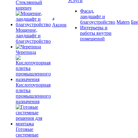
Услуги
Cтеклянный
кирпич
Фасад,
ландшафт и
благоустройство
Maters
Бр
Акции
Интерьеры и
Мощение,
работы внутри
ландшафт и
помещений
благоустройство
Черепица
Кислотоупорная
плитка
промышленного
назначения
Готовые
системные