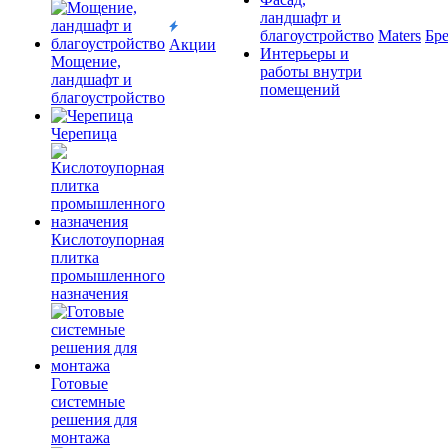
ландшафт и
благоустройство
Maters
Бр
Акции
Интерьеры и
Мощение,
работы внутри
ландшафт и
помещений
благоустройство
Черепица
Кислотоупорная
плитка
промышленного
назначения
Готовые
системные
решения для
монтажа