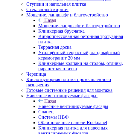
Ступени и напольная плитка
Cтеклянный кирпич
Мощение, ландшафт и благоустройство
Назад
Мощение, ландшафт и благоустройство
Клинкерная брусчатка
Вибропрессованная бетонная тротуарная
плитка
Террасная доска
Утолщённый террасный, ландшафтный
керамогранит 20 мм
Клинкерные колпаки на столбы, отливы,
парапетная плитка
Черепица
Кислотоупорная плитка промышленного
назначения
Готовые системные решения для монтажа
Навесные вентилируемые фасады
Назад
Навесные вентилируемые фасады
Сланец
Системы НВФ
Облицовочные панели Rockpanel
Клинкерная плитка для навесных
вентилируемых фасадов