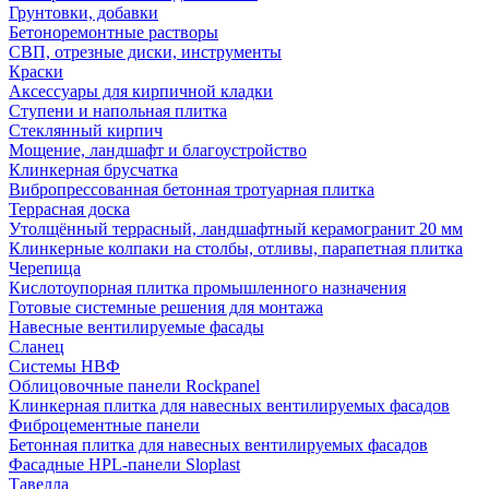
Грунтовки, добавки
Бетоноремонтные растворы
СВП, отрезные диски, инструменты
Краски
Аксессуары для кирпичной кладки
Ступени и напольная плитка
Cтеклянный кирпич
Мощение, ландшафт и благоустройство
Клинкерная брусчатка
Вибропрессованная бетонная тротуарная плитка
Террасная доска
Утолщённый террасный, ландшафтный керамогранит 20 мм
Клинкерные колпаки на столбы, отливы, парапетная плитка
Черепица
Кислотоупорная плитка промышленного назначения
Готовые системные решения для монтажа
Навесные вентилируемые фасады
Сланец
Системы НВФ
Облицовочные панели Rockpanel
Клинкерная плитка для навесных вентилируемых фасадов
Фиброцементные панели
Бетонная плитка для навесных вентилируемых фасадов
Фасадные HPL-панели Sloplast
Тавелла