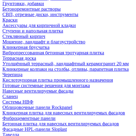
Грунтовки, добавки
Бетоноремонтные растворы
СВП, отрезные диски, инструменты
Краски
Аксессуары для кирпичной кладки
Ступени и напольная плитка
Cтеклянный кирпич
Мощение, ландшафт и благоустройство
Клинкерная брусчатка
Вибропрессованная бетонная тротуарная плитка
Террасная доска
Утолщённый террасный, ландшафтный керамогранит 20 мм
Клинкерные колпаки на столбы, отливы, парапетная плитка
Черепица
Кислотоупорная плитка промышленного назначения
Готовые системные решения для монтажа
Навесные вентилируемые фасады
Сланец
Системы НВФ
Облицовочные панели Rockpanel
Клинкерная плитка для навесных вентилируемых фасадов
Фиброцементные панели
Бетонная плитка для навесных вентилируемых фасадов
Фасадные HPL-панели Sloplast
Тавелла