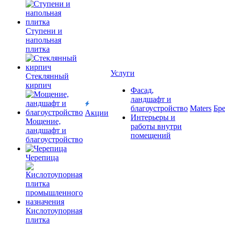
Ступени и
напольная
плитка
Услуги
Cтеклянный
кирпич
Фасад,
ландшафт и
благоустройство
Maters
Бр
Акции
Интерьеры и
Мощение,
работы внутри
ландшафт и
помещений
благоустройство
Черепица
Кислотоупорная
плитка