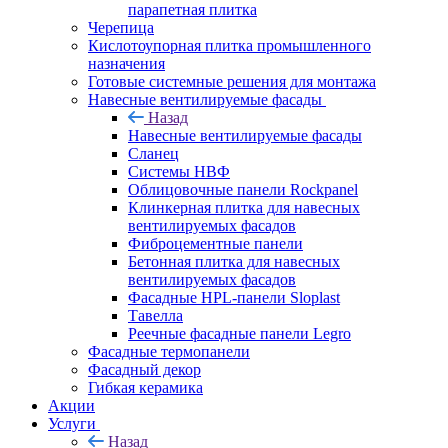
парапетная плитка
Черепица
Кислотоупорная плитка промышленного
назначения
Готовые системные решения для монтажа
Навесные вентилируемые фасады
Назад
Навесные вентилируемые фасады
Сланец
Системы НВФ
Облицовочные панели Rockpanel
Клинкерная плитка для навесных
вентилируемых фасадов
Фиброцементные панели
Бетонная плитка для навесных
вентилируемых фасадов
Фасадные HPL-панели Sloplast
Тавелла
Реечные фасадные панели Legro
Фасадные термопанели
Фасадный декор
Гибкая керамика
Акции
Услуги
Назад