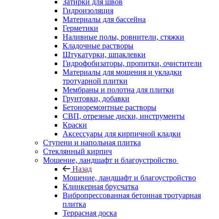
Затирки для швов
Гидроизоляция
Материалы для бассейна
Герметики
Наливные полы, ровнители, стяжки
Кладочные растворы
Штукатурки, шпаклевки
Гидрофобизаторы, пропитки, очистители
Материалы для мощения и укладки
тротуарной плитки
Мембраны и полотна для плитки
Грунтовки, добавки
Бетоноремонтные растворы
СВП, отрезные диски, инструменты
Краски
Аксессуары для кирпичной кладки
Ступени и напольная плитка
Cтеклянный кирпич
Мощение, ландшафт и благоустройство
Назад
Мощение, ландшафт и благоустройство
Клинкерная брусчатка
Вибропрессованная бетонная тротуарная
плитка
Террасная доска