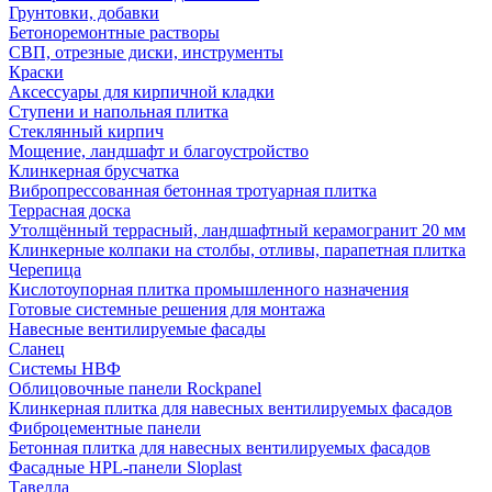
Грунтовки, добавки
Бетоноремонтные растворы
СВП, отрезные диски, инструменты
Краски
Аксессуары для кирпичной кладки
Ступени и напольная плитка
Cтеклянный кирпич
Мощение, ландшафт и благоустройство
Клинкерная брусчатка
Вибропрессованная бетонная тротуарная плитка
Террасная доска
Утолщённый террасный, ландшафтный керамогранит 20 мм
Клинкерные колпаки на столбы, отливы, парапетная плитка
Черепица
Кислотоупорная плитка промышленного назначения
Готовые системные решения для монтажа
Навесные вентилируемые фасады
Сланец
Системы НВФ
Облицовочные панели Rockpanel
Клинкерная плитка для навесных вентилируемых фасадов
Фиброцементные панели
Бетонная плитка для навесных вентилируемых фасадов
Фасадные HPL-панели Sloplast
Тавелла