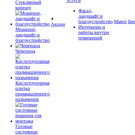
Услуги
Cтеклянный
кирпич
Фасад,
ландшафт и
благоустройство
Maters
Бр
Акции
Интерьеры и
Мощение,
работы внутри
ландшафт и
помещений
благоустройство
Черепица
Кислотоупорная
плитка
промышленного
назначения
Готовые
системные