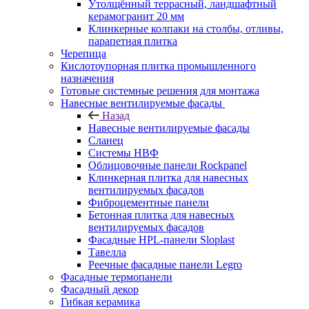
Утолщённый террасный, ландшафтный
керамогранит 20 мм
Клинкерные колпаки на столбы, отливы,
парапетная плитка
Черепица
Кислотоупорная плитка промышленного
назначения
Готовые системные решения для монтажа
Навесные вентилируемые фасады
Назад
Навесные вентилируемые фасады
Сланец
Системы НВФ
Облицовочные панели Rockpanel
Клинкерная плитка для навесных
вентилируемых фасадов
Фиброцементные панели
Бетонная плитка для навесных
вентилируемых фасадов
Фасадные HPL-панели Sloplast
Тавелла
Реечные фасадные панели Legro
Фасадные термопанели
Фасадный декор
Гибкая керамика