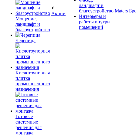
ландшафт и
благоустройство
Maters
Бр
Акции
Интерьеры и
Мощение,
работы внутри
ландшафт и
помещений
благоустройство
Черепица
Кислотоупорная
плитка
промышленного
назначения
Готовые
системные
решения для
монтажа