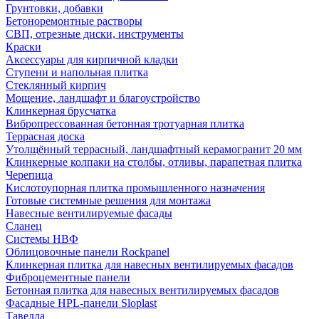
Грунтовки, добавки
Бетоноремонтные растворы
СВП, отрезные диски, инструменты
Краски
Аксессуары для кирпичной кладки
Ступени и напольная плитка
Cтеклянный кирпич
Мощение, ландшафт и благоустройство
Клинкерная брусчатка
Вибропрессованная бетонная тротуарная плитка
Террасная доска
Утолщённый террасный, ландшафтный керамогранит 20 мм
Клинкерные колпаки на столбы, отливы, парапетная плитка
Черепица
Кислотоупорная плитка промышленного назначения
Готовые системные решения для монтажа
Навесные вентилируемые фасады
Сланец
Системы НВФ
Облицовочные панели Rockpanel
Клинкерная плитка для навесных вентилируемых фасадов
Фиброцементные панели
Бетонная плитка для навесных вентилируемых фасадов
Фасадные HPL-панели Sloplast
Тавелла