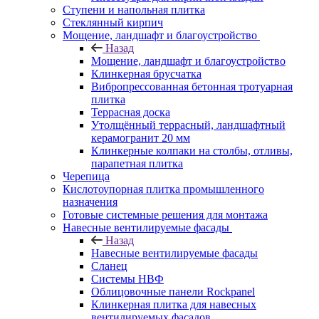
Ступени и напольная плитка
Cтеклянный кирпич
Мощение, ландшафт и благоустройство
Назад
Мощение, ландшафт и благоустройство
Клинкерная брусчатка
Вибропрессованная бетонная тротуарная
плитка
Террасная доска
Утолщённый террасный, ландшафтный
керамогранит 20 мм
Клинкерные колпаки на столбы, отливы,
парапетная плитка
Черепица
Кислотоупорная плитка промышленного
назначения
Готовые системные решения для монтажа
Навесные вентилируемые фасады
Назад
Навесные вентилируемые фасады
Сланец
Системы НВФ
Облицовочные панели Rockpanel
Клинкерная плитка для навесных
вентилируемых фасадов