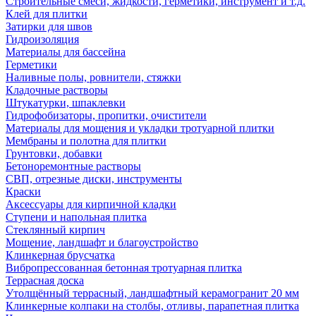
Строительные смеси, жидкости, герметики, инструмент и т.д.
Клей для плитки
Затирки для швов
Гидроизоляция
Материалы для бассейна
Герметики
Наливные полы, ровнители, стяжки
Кладочные растворы
Штукатурки, шпаклевки
Гидрофобизаторы, пропитки, очистители
Материалы для мощения и укладки тротуарной плитки
Мембраны и полотна для плитки
Грунтовки, добавки
Бетоноремонтные растворы
СВП, отрезные диски, инструменты
Краски
Аксессуары для кирпичной кладки
Ступени и напольная плитка
Cтеклянный кирпич
Мощение, ландшафт и благоустройство
Клинкерная брусчатка
Вибропрессованная бетонная тротуарная плитка
Террасная доска
Утолщённый террасный, ландшафтный керамогранит 20 мм
Клинкерные колпаки на столбы, отливы, парапетная плитка