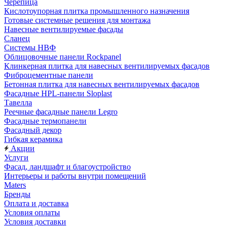
Черепица
Кислотоупорная плитка промышленного назначения
Готовые системные решения для монтажа
Навесные вентилируемые фасады
Сланец
Системы НВФ
Облицовочные панели Rockpanel
Клинкерная плитка для навесных вентилируемых фасадов
Фиброцементные панели
Бетонная плитка для навесных вентилируемых фасадов
Фасадные HPL-панели Sloplast
Тавелла
Реечные фасадные панели Legro
Фасадные термопанели
Фасадный декор
Гибкая керамика
Акции
Услуги
Фасад, ландшафт и благоустройство
Интерьеры и работы внутри помещений
Maters
Бренды
Оплата и доставка
Условия оплаты
Условия доставки