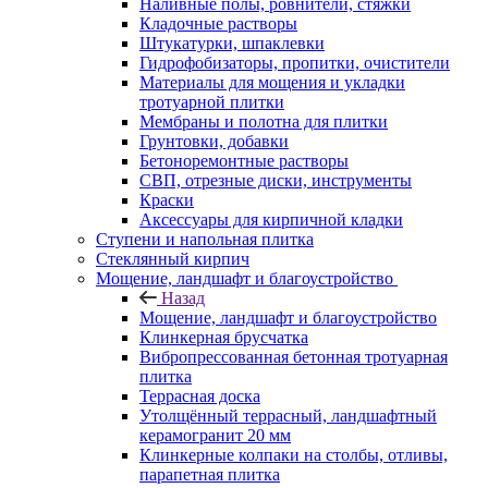
Наливные полы, ровнители, стяжки
Кладочные растворы
Штукатурки, шпаклевки
Гидрофобизаторы, пропитки, очистители
Материалы для мощения и укладки
тротуарной плитки
Мембраны и полотна для плитки
Грунтовки, добавки
Бетоноремонтные растворы
СВП, отрезные диски, инструменты
Краски
Аксессуары для кирпичной кладки
Ступени и напольная плитка
Cтеклянный кирпич
Мощение, ландшафт и благоустройство
Назад
Мощение, ландшафт и благоустройство
Клинкерная брусчатка
Вибропрессованная бетонная тротуарная
плитка
Террасная доска
Утолщённый террасный, ландшафтный
керамогранит 20 мм
Клинкерные колпаки на столбы, отливы,
парапетная плитка