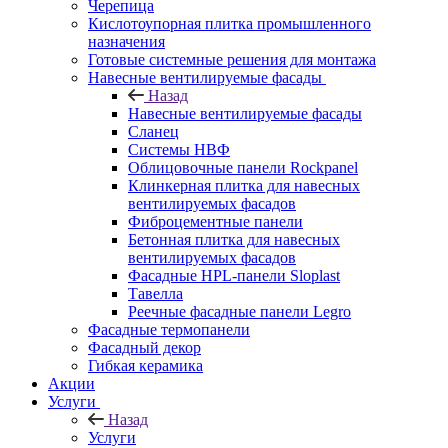
Черепица
Кислотоупорная плитка промышленного
назначения
Готовые системные решения для монтажа
Навесные вентилируемые фасады
Назад
Навесные вентилируемые фасады
Сланец
Системы НВФ
Облицовочные панели Rockpanel
Клинкерная плитка для навесных
вентилируемых фасадов
Фиброцементные панели
Бетонная плитка для навесных
вентилируемых фасадов
Фасадные HPL-панели Sloplast
Тавелла
Реечные фасадные панели Legro
Фасадные термопанели
Фасадный декор
Гибкая керамика
Акции
Услуги
Назад
Услуги