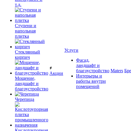
т.д.
Ступени и
напольная
плитка
Услуги
Cтеклянный
кирпич
Фасад,
ландшафт и
благоустройство
Maters
Бр
Акции
Интерьеры и
Мощение,
работы внутри
ландшафт и
помещений
благоустройство
Черепица
Кислотоупорная