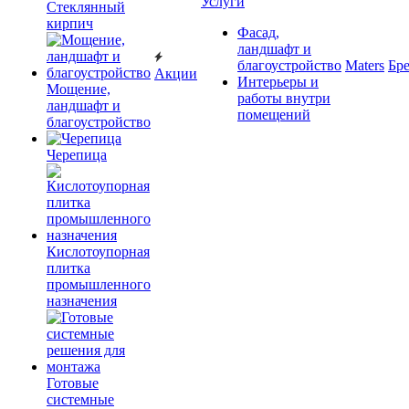
Услуги
Cтеклянный
кирпич
Фасад,
ландшафт и
благоустройство
Maters
Бр
Акции
Интерьеры и
Мощение,
работы внутри
ландшафт и
помещений
благоустройство
Черепица
Кислотоупорная
плитка
промышленного
назначения
Готовые
системные