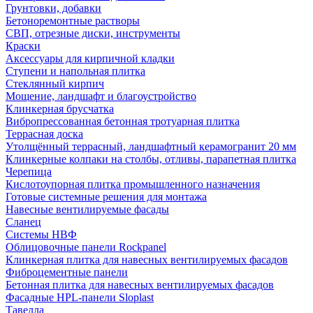
Грунтовки, добавки
Бетоноремонтные растворы
СВП, отрезные диски, инструменты
Краски
Аксессуары для кирпичной кладки
Ступени и напольная плитка
Cтеклянный кирпич
Мощение, ландшафт и благоустройство
Клинкерная брусчатка
Вибропрессованная бетонная тротуарная плитка
Террасная доска
Утолщённый террасный, ландшафтный керамогранит 20 мм
Клинкерные колпаки на столбы, отливы, парапетная плитка
Черепица
Кислотоупорная плитка промышленного назначения
Готовые системные решения для монтажа
Навесные вентилируемые фасады
Сланец
Системы НВФ
Облицовочные панели Rockpanel
Клинкерная плитка для навесных вентилируемых фасадов
Фиброцементные панели
Бетонная плитка для навесных вентилируемых фасадов
Фасадные HPL-панели Sloplast
Тавелла