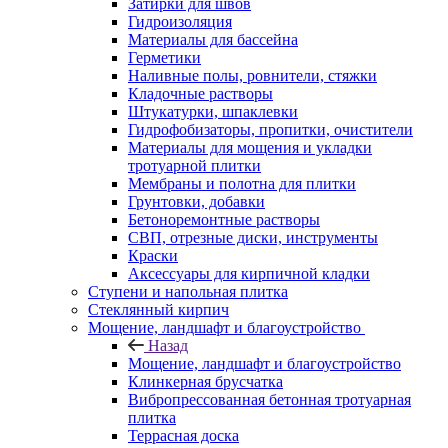
Затирки для швов
Гидроизоляция
Материалы для бассейна
Герметики
Наливные полы, ровнители, стяжки
Кладочные растворы
Штукатурки, шпаклевки
Гидрофобизаторы, пропитки, очистители
Материалы для мощения и укладки
тротуарной плитки
Мембраны и полотна для плитки
Грунтовки, добавки
Бетоноремонтные растворы
СВП, отрезные диски, инструменты
Краски
Аксессуары для кирпичной кладки
Ступени и напольная плитка
Cтеклянный кирпич
Мощение, ландшафт и благоустройство
Назад
Мощение, ландшафт и благоустройство
Клинкерная брусчатка
Вибропрессованная бетонная тротуарная
плитка
Террасная доска