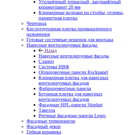
Утолщённый террасный, ландшафтный
керамогранит 20 мм
Клинкерные колпаки на столбы, отливы,
парапетная плитка
Черепица
Кислотоупорная плитка промышленного
назначения
Готовые системные решения для монтажа
Навесные вентилируемые фасады
Назад
Навесные вентилируемые фасады
Сланец
Системы НВФ
Облицовочные панели Rockpanel
Клинкерная плитка для навесных
вентилируемых фасадов
Фиброцементные панели
Бетонная плитка для навесных
вентилируемых фасадов
Фасадные HPL-панели Sloplast
Тавелла
Реечные фасадные панели Legro
Фасадные термопанели
Фасадный декор
Гибкая керамика