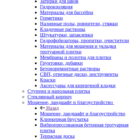
Затирки для швов
Гидроизоляция
Материалы для бассейна
Герметики
Наливные полы, ровнители, стяжки
Кладочные растворы
Штукатурки, шпаклевки
Гидрофобизаторы, пропитки, очистители
Материалы для мощения и укладки
тротуарной плитки
Мембраны и полотна для плитки
Грунтовки, добавки
Бетоноремонтные растворы
СВП, отрезные диски, инструменты
Краски
Аксессуары для кирпичной кладки
Ступени и напольная плитка
Cтеклянный кирпич
Мощение, ландшафт и благоустройство
Назад
Мощение, ландшафт и благоустройство
Клинкерная брусчатка
Вибропрессованная бетонная тротуарная
плитка
Террасная доска