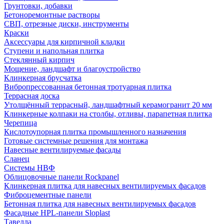
Грунтовки, добавки
Бетоноремонтные растворы
СВП, отрезные диски, инструменты
Краски
Аксессуары для кирпичной кладки
Ступени и напольная плитка
Cтеклянный кирпич
Мощение, ландшафт и благоустройство
Клинкерная брусчатка
Вибропрессованная бетонная тротуарная плитка
Террасная доска
Утолщённый террасный, ландшафтный керамогранит 20 мм
Клинкерные колпаки на столбы, отливы, парапетная плитка
Черепица
Кислотоупорная плитка промышленного назначения
Готовые системные решения для монтажа
Навесные вентилируемые фасады
Сланец
Системы НВФ
Облицовочные панели Rockpanel
Клинкерная плитка для навесных вентилируемых фасадов
Фиброцементные панели
Бетонная плитка для навесных вентилируемых фасадов
Фасадные HPL-панели Sloplast
Тавелла