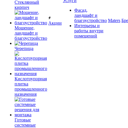
Услуги
Cтеклянный
кирпич
Фасад,
ландшафт и
благоустройство
Maters
Бр
Акции
Интерьеры и
Мощение,
работы внутри
ландшафт и
помещений
благоустройство
Черепица
Кислотоупорная
плитка
промышленного
назначения
Готовые
системные