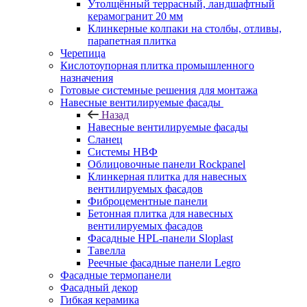
Утолщённый террасный, ландшафтный
керамогранит 20 мм
Клинкерные колпаки на столбы, отливы,
парапетная плитка
Черепица
Кислотоупорная плитка промышленного
назначения
Готовые системные решения для монтажа
Навесные вентилируемые фасады
Назад
Навесные вентилируемые фасады
Сланец
Системы НВФ
Облицовочные панели Rockpanel
Клинкерная плитка для навесных
вентилируемых фасадов
Фиброцементные панели
Бетонная плитка для навесных
вентилируемых фасадов
Фасадные HPL-панели Sloplast
Тавелла
Реечные фасадные панели Legro
Фасадные термопанели
Фасадный декор
Гибкая керамика