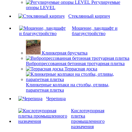
Регулируемые
опоры LEVEL
Cтеклянный кирпич
Мощение, ландшафт и
благоустройство
Клинкерная брусчатка
Вибропрессованная бетонная тротуарная плитка
Террасная доска
Клинкерные колпаки на столбы, отливы,
парапетная плитка
Черепица
Кислотоупорная
плитка
промышленного
назначения