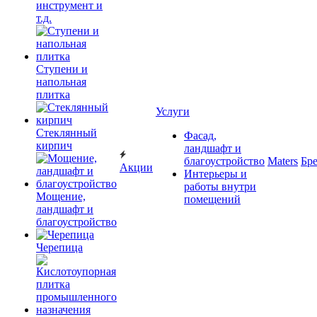
инструмент и
т.д.
Ступени и
напольная
плитка
Услуги
Cтеклянный
Фасад,
кирпич
ландшафт и
благоустройство
Maters
Бр
Акции
Интерьеры и
работы внутри
Мощение,
помещений
ландшафт и
благоустройство
Черепица