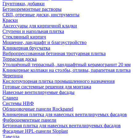
Грунтовки, добавки
Бетоноремонтные растворы
СВП, отрезные диски, инструменты
Краски
Аксессуары для кирпичной кладки
Ступени и напольная плитка
Cтеклянный кирпич
Мощение, ландшафт и благоустройство
Клинкерная брусчатка
Вибропрессованная бетонная тротуарная плитка
Террасная доска
Утолщённый террасный, ландшафтный керамогранит 20 мм
Клинкерные колпаки на столбы, отливы, парапетная плитка
Черепица
Кислотоупорная плитка промышленного назначения
Готовые системные решения для монтажа
Навесные вентилируемые фасады
Сланец
Системы НВФ
Облицовочные панели Rockpanel
Клинкерная плитка для навесных вентилируемых фасадов
Фиброцементные панели
Бетонная плитка для навесных вентилируемых фасадов
Фасадные HPL-панели Sloplast
Тавелла