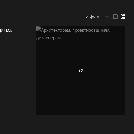
6
фото
—