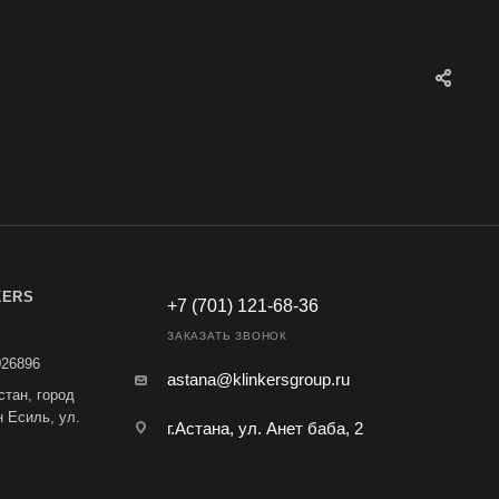
KERS
+7 (701) 121-68-36
ЗАКАЗАТЬ ЗВОНОК
026896
astana@klinkersgroup.ru
стан, город
н Есиль, ул.
г.Астана, ул. Анет баба, 2