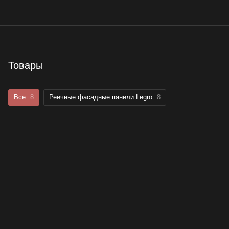
Товары
Все
8
Реечные фасадные панели Legro
8