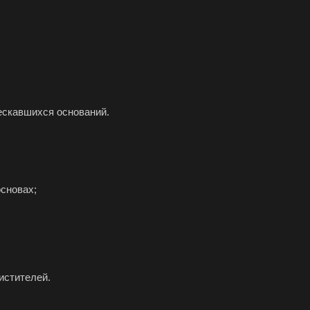
ескавшихся оснований.
сновах;
истителей.