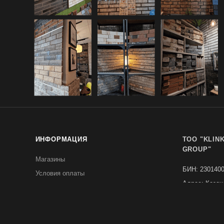
ИНФОРМАЦИЯ
TOO "KLIN
GROUP"
Магазины
БИН: 230140
Условия оплаты
Адрес: Казах
Условия доставки
Астана, райо
Реквизиты
Анет баба, 2
Политика