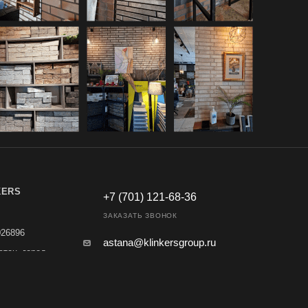
KERS
+7 (701) 121-68-36
ЗАКАЗАТЬ ЗВОНОК
026896
astana@klinkersgroup.ru
стан, город
н Есиль, ул.
г.Астана, ул. Анет баба, 2