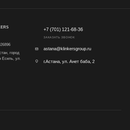
KERS
+7 (701) 121-68-36
ЗАКАЗАТЬ ЗВОНОК
026896
astana@klinkersgroup.ru
стан, город
н Есиль, ул.
г.Астана, ул. Анет баба, 2