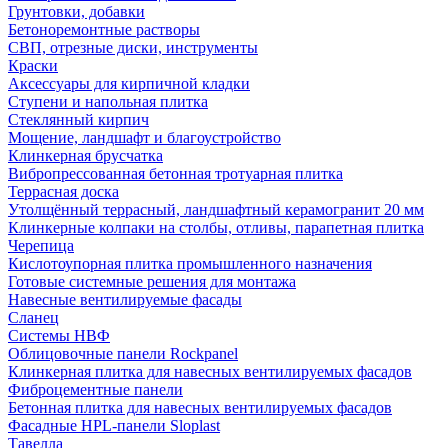
Грунтовки, добавки
Бетоноремонтные растворы
СВП, отрезные диски, инструменты
Краски
Аксессуары для кирпичной кладки
Ступени и напольная плитка
Cтеклянный кирпич
Мощение, ландшафт и благоустройство
Клинкерная брусчатка
Вибропрессованная бетонная тротуарная плитка
Террасная доска
Утолщённый террасный, ландшафтный керамогранит 20 мм
Клинкерные колпаки на столбы, отливы, парапетная плитка
Черепица
Кислотоупорная плитка промышленного назначения
Готовые системные решения для монтажа
Навесные вентилируемые фасады
Сланец
Системы НВФ
Облицовочные панели Rockpanel
Клинкерная плитка для навесных вентилируемых фасадов
Фиброцементные панели
Бетонная плитка для навесных вентилируемых фасадов
Фасадные HPL-панели Sloplast
Тавелла