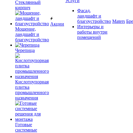
Услуги
Cтеклянный
кирпич
Фасад,
ландшафт и
благоустройство
Maters
Бр
Акции
Интерьеры и
Мощение,
работы внутри
ландшафт и
помещений
благоустройство
Черепица
Кислотоупорная
плитка
промышленного
назначения
Готовые
системные