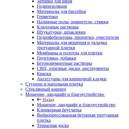
Затирки для швов
Гидроизоляция
Материалы для бассейна
Герметики
Наливные полы, ровнители, стяжки
Кладочные растворы
Штукатурки, шпаклевки
Гидрофобизаторы, пропитки, очистители
Материалы для мощения и укладки
тротуарной плитки
Мембраны и полотна для плитки
Грунтовки, добавки
Бетоноремонтные растворы
СВП, отрезные диски, инструменты
Краски
Аксессуары для кирпичной кладки
Ступени и напольная плитка
Cтеклянный кирпич
Мощение, ландшафт и благоустройство
Назад
Мощение, ландшафт и благоустройство
Клинкерная брусчатка
Вибропрессованная бетонная тротуарная
плитка
Террасная доска