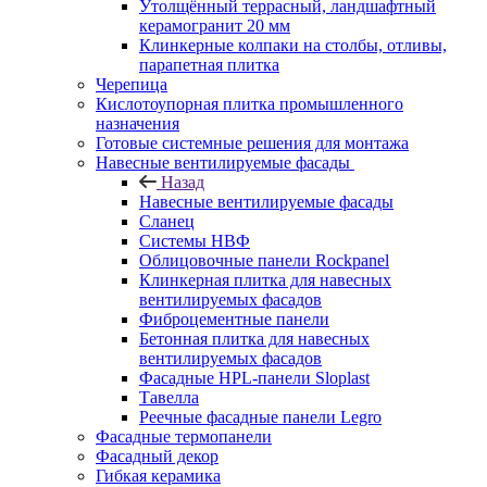
Утолщённый террасный, ландшафтный
керамогранит 20 мм
Клинкерные колпаки на столбы, отливы,
парапетная плитка
Черепица
Кислотоупорная плитка промышленного
назначения
Готовые системные решения для монтажа
Навесные вентилируемые фасады
Назад
Навесные вентилируемые фасады
Сланец
Системы НВФ
Облицовочные панели Rockpanel
Клинкерная плитка для навесных
вентилируемых фасадов
Фиброцементные панели
Бетонная плитка для навесных
вентилируемых фасадов
Фасадные HPL-панели Sloplast
Тавелла
Реечные фасадные панели Legro
Фасадные термопанели
Фасадный декор
Гибкая керамика