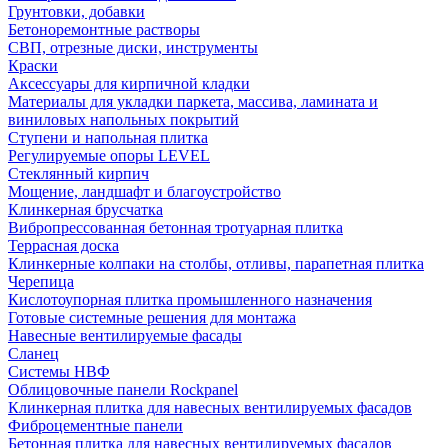
Грунтовки, добавки
Бетоноремонтные растворы
СВП, отрезные диски, инструменты
Краски
Аксессуары для кирпичной кладки
Материалы для укладки паркета, массива, ламината и
виниловых напольных покрытий
Ступени и напольная плитка
Регулируемые опоры LEVEL
Cтеклянный кирпич
Мощение, ландшафт и благоустройство
Клинкерная брусчатка
Вибропрессованная бетонная тротуарная плитка
Террасная доска
Клинкерные колпаки на столбы, отливы, парапетная плитка
Черепица
Кислотоупорная плитка промышленного назначения
Готовые системные решения для монтажа
Навесные вентилируемые фасады
Сланец
Системы НВФ
Облицовочные панели Rockpanel
Клинкерная плитка для навесных вентилируемых фасадов
Фиброцементные панели
Бетонная плитка для навесных вентилируемых фасадов