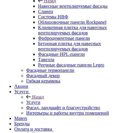
Назад
Навесные вентилируемые фасады
Сланец
Системы НВФ
Облицовочные панели Rockpanel
Клинкерная плитка для навесных
вентилируемых фасадов
Фиброцементные панели
Бетонная плитка для навесных
вентилируемых фасадов
Фасадные HPL-панели
Тавелла
Реечные фасадные панели Legro
Фасадные термопанели
Фасадный декор
Гибкая керамика
Акции
Услуги
Назад
Услуги
Фасад, ландшафт и благоустройство
Интерьеры и работы внутри помещений
Maters
Бренды
Оплата и доставка