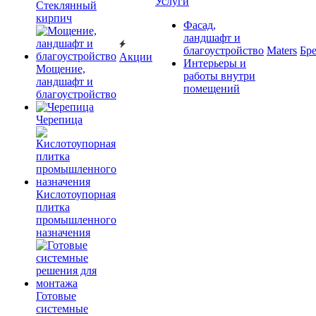
Услуги
Cтеклянный
кирпич
Фасад,
ландшафт и
благоустройство
Maters
Бр
Акции
Интерьеры и
Мощение,
работы внутри
ландшафт и
помещений
благоустройство
Черепица
Кислотоупорная
плитка
промышленного
назначения
Готовые
системные