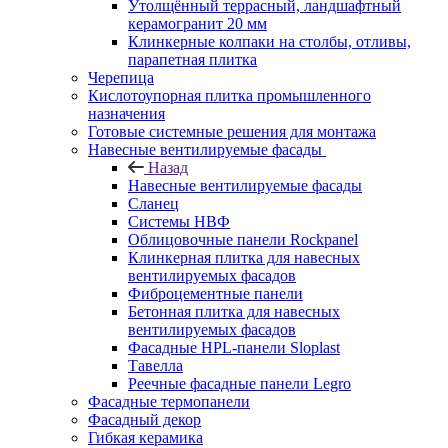
Утолщённый террасный, ландшафтный
керамогранит 20 мм
Клинкерные колпаки на столбы, отливы,
парапетная плитка
Черепица
Кислотоупорная плитка промышленного
назначения
Готовые системные решения для монтажа
Навесные вентилируемые фасады
Назад
Навесные вентилируемые фасады
Сланец
Системы НВФ
Облицовочные панели Rockpanel
Клинкерная плитка для навесных
вентилируемых фасадов
Фиброцементные панели
Бетонная плитка для навесных
вентилируемых фасадов
Фасадные HPL-панели Sloplast
Тавелла
Реечные фасадные панели Legro
Фасадные термопанели
Фасадный декор
Гибкая керамика