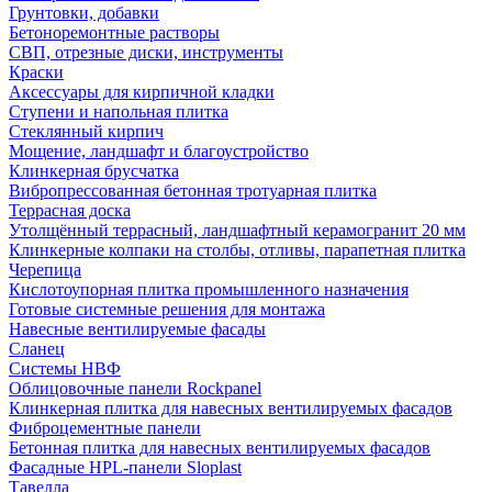
Грунтовки, добавки
Бетоноремонтные растворы
СВП, отрезные диски, инструменты
Краски
Аксессуары для кирпичной кладки
Ступени и напольная плитка
Cтеклянный кирпич
Мощение, ландшафт и благоустройство
Клинкерная брусчатка
Вибропрессованная бетонная тротуарная плитка
Террасная доска
Утолщённый террасный, ландшафтный керамогранит 20 мм
Клинкерные колпаки на столбы, отливы, парапетная плитка
Черепица
Кислотоупорная плитка промышленного назначения
Готовые системные решения для монтажа
Навесные вентилируемые фасады
Сланец
Системы НВФ
Облицовочные панели Rockpanel
Клинкерная плитка для навесных вентилируемых фасадов
Фиброцементные панели
Бетонная плитка для навесных вентилируемых фасадов
Фасадные HPL-панели Sloplast
Тавелла