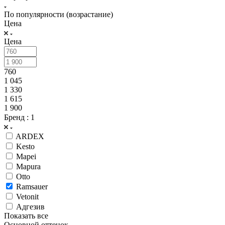
По популярности (возрастание)
Цена
Цена
760
1 045
1 330
1 615
1 900
Бренд
: 1
ARDEX
Kesto
Mapei
Mapura
Otto
Ramsauer
Vetonit
Адгезив
Показать все
Основной оттенок