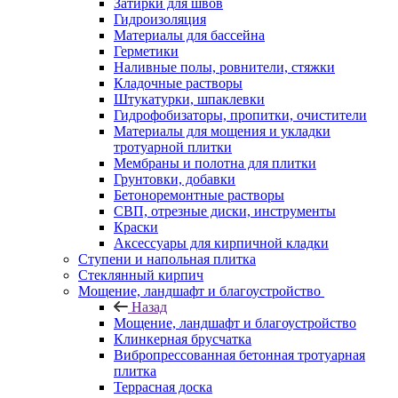
Затирки для швов
Гидроизоляция
Материалы для бассейна
Герметики
Наливные полы, ровнители, стяжки
Кладочные растворы
Штукатурки, шпаклевки
Гидрофобизаторы, пропитки, очистители
Материалы для мощения и укладки
тротуарной плитки
Мембраны и полотна для плитки
Грунтовки, добавки
Бетоноремонтные растворы
СВП, отрезные диски, инструменты
Краски
Аксессуары для кирпичной кладки
Ступени и напольная плитка
Cтеклянный кирпич
Мощение, ландшафт и благоустройство
Назад
Мощение, ландшафт и благоустройство
Клинкерная брусчатка
Вибропрессованная бетонная тротуарная
плитка
Террасная доска