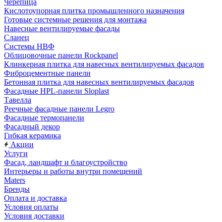
Черепица
Кислотоупорная плитка промышленного назначения
Готовые системные решения для монтажа
Навесные вентилируемые фасады
Сланец
Системы НВФ
Облицовочные панели Rockpanel
Клинкерная плитка для навесных вентилируемых фасадов
Фиброцементные панели
Бетонная плитка для навесных вентилируемых фасадов
Фасадные HPL-панели Sloplast
Тавелла
Реечные фасадные панели Legro
Фасадные термопанели
Фасадный декор
Гибкая керамика
Акции
Услуги
Фасад, ландшафт и благоустройство
Интерьеры и работы внутри помещений
Maters
Бренды
Оплата и доставка
Условия оплаты
Условия доставки