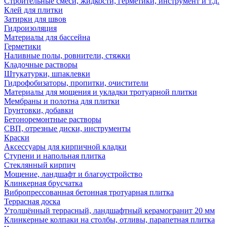
Строительные смеси, жидкости, герметики, инструмент и т.д.
Клей для плитки
Затирки для швов
Гидроизоляция
Материалы для бассейна
Герметики
Наливные полы, ровнители, стяжки
Кладочные растворы
Штукатурки, шпаклевки
Гидрофобизаторы, пропитки, очистители
Материалы для мощения и укладки тротуарной плитки
Мембраны и полотна для плитки
Грунтовки, добавки
Бетоноремонтные растворы
СВП, отрезные диски, инструменты
Краски
Аксессуары для кирпичной кладки
Ступени и напольная плитка
Cтеклянный кирпич
Мощение, ландшафт и благоустройство
Клинкерная брусчатка
Вибропрессованная бетонная тротуарная плитка
Террасная доска
Утолщённый террасный, ландшафтный керамогранит 20 мм
Клинкерные колпаки на столбы, отливы, парапетная плитка