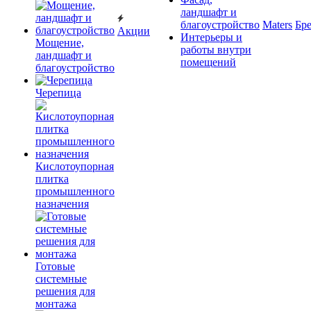
ландшафт и
благоустройство
Maters
Бр
Акции
Интерьеры и
Мощение,
работы внутри
ландшафт и
помещений
благоустройство
Черепица
Кислотоупорная
плитка
промышленного
назначения
Готовые
системные
решения для
монтажа