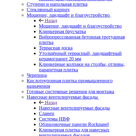
Ступени и напольная плитка
Cтеклянный кирпич
Мощение, ландшафт и благоустройство
Назад
Мощение, ландшафт и благоустройство
Клинкерная брусчатка
Вибропрессованная бетонная тротуарная
плитка
Террасная доска
Утолщённый террасный, ландшафтный
керамогранит 20 мм
Клинкерные колпаки на столбы, отливы,
парапетная плитка
Черепица
Кислотоупорная плитка промышленного
назначения
Готовые системные решения для монтажа
Навесные вентилируемые фасады
Назад
Навесные вентилируемые фасады
Сланец
Системы НВФ
Облицовочные панели Rockpanel
Клинкерная плитка для навесных
вентилируемых фасадов