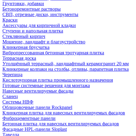
Грунтовки, добавки
Бетоноремонтные растворы
СВП, отрезные диски, инструменты
Краски
Аксессуары для кирпичной кладки
Ступени и напольная плитка
Cтеклянный кирпич
Мощение, ландшафт и благоустройство
Клинкерная брусчатка
Вибропрессованная бетонная тротуарная плитка
Террасная доска
Утолщённый террасный, ландшафтный керамогранит 20 мм
Клинкерные колпаки на столбы, отливы, парапетная плитка
Черепица
Кислотоупорная плитка промышленного назначения
Готовые системные решения для монтажа
Навесные вентилируемые фасады
Сланец
Системы НВФ
Облицовочные панели Rockpanel
Клинкерная плитка для навесных вентилируемых фасадов
Фиброцементные панели
Бетонная плитка для навесных вентилируемых фасадов
Фасадные HPL-панели Sloplast
Тавелла