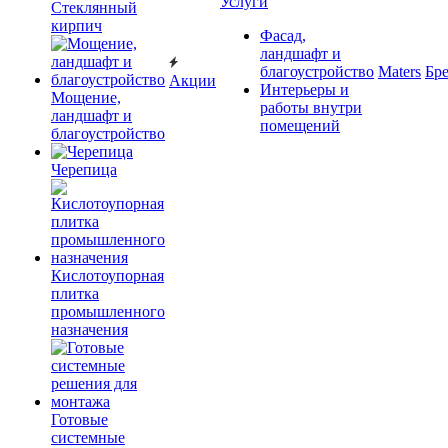
Услуги
Cтеклянный
кирпич
Фасад,
ландшафт и
благоустройство
Maters
Бр
Акции
Интерьеры и
Мощение,
работы внутри
ландшафт и
помещений
благоустройство
Черепица
Кислотоупорная
плитка
промышленного
назначения
Готовые
системные