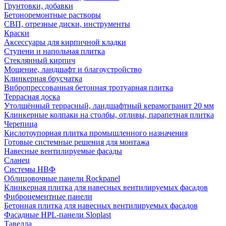
Грунтовки, добавки
Бетоноремонтные растворы
СВП, отрезные диски, инструменты
Краски
Аксессуары для кирпичной кладки
Ступени и напольная плитка
Cтеклянный кирпич
Мощение, ландшафт и благоустройство
Клинкерная брусчатка
Вибропрессованная бетонная тротуарная плитка
Террасная доска
Утолщённый террасный, ландшафтный керамогранит 20 мм
Клинкерные колпаки на столбы, отливы, парапетная плитка
Черепица
Кислотоупорная плитка промышленного назначения
Готовые системные решения для монтажа
Навесные вентилируемые фасады
Сланец
Системы НВФ
Облицовочные панели Rockpanel
Клинкерная плитка для навесных вентилируемых фасадов
Фиброцементные панели
Бетонная плитка для навесных вентилируемых фасадов
Фасадные HPL-панели Sloplast
Тавелла