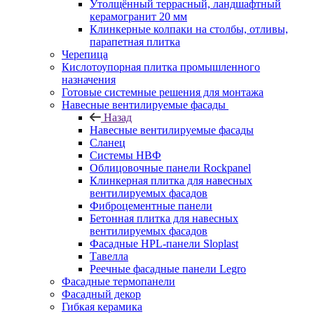
Утолщённый террасный, ландшафтный
керамогранит 20 мм
Клинкерные колпаки на столбы, отливы,
парапетная плитка
Черепица
Кислотоупорная плитка промышленного
назначения
Готовые системные решения для монтажа
Навесные вентилируемые фасады
Назад
Навесные вентилируемые фасады
Сланец
Системы НВФ
Облицовочные панели Rockpanel
Клинкерная плитка для навесных
вентилируемых фасадов
Фиброцементные панели
Бетонная плитка для навесных
вентилируемых фасадов
Фасадные HPL-панели Sloplast
Тавелла
Реечные фасадные панели Legro
Фасадные термопанели
Фасадный декор
Гибкая керамика