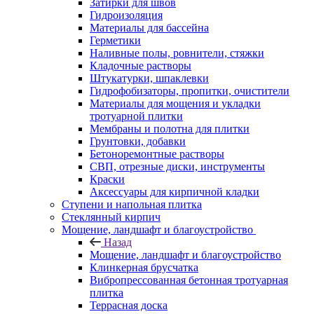
Затирки для швов
Гидроизоляция
Материалы для бассейна
Герметики
Наливные полы, ровнители, стяжки
Кладочные растворы
Штукатурки, шпаклевки
Гидрофобизаторы, пропитки, очистители
Материалы для мощения и укладки
тротуарной плитки
Мембраны и полотна для плитки
Грунтовки, добавки
Бетоноремонтные растворы
СВП, отрезные диски, инструменты
Краски
Аксессуары для кирпичной кладки
Ступени и напольная плитка
Cтеклянный кирпич
Мощение, ландшафт и благоустройство
Назад
Мощение, ландшафт и благоустройство
Клинкерная брусчатка
Вибропрессованная бетонная тротуарная
плитка
Террасная доска