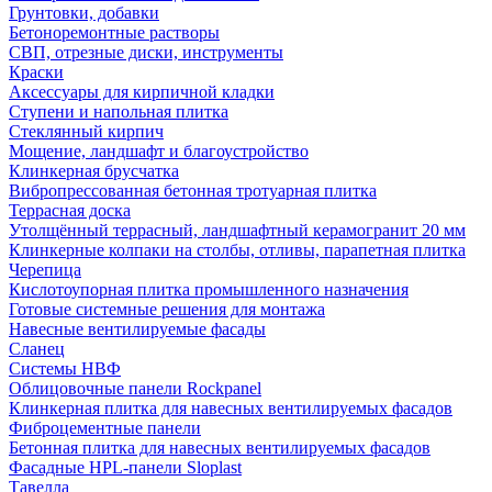
Грунтовки, добавки
Бетоноремонтные растворы
СВП, отрезные диски, инструменты
Краски
Аксессуары для кирпичной кладки
Ступени и напольная плитка
Cтеклянный кирпич
Мощение, ландшафт и благоустройство
Клинкерная брусчатка
Вибропрессованная бетонная тротуарная плитка
Террасная доска
Утолщённый террасный, ландшафтный керамогранит 20 мм
Клинкерные колпаки на столбы, отливы, парапетная плитка
Черепица
Кислотоупорная плитка промышленного назначения
Готовые системные решения для монтажа
Навесные вентилируемые фасады
Сланец
Системы НВФ
Облицовочные панели Rockpanel
Клинкерная плитка для навесных вентилируемых фасадов
Фиброцементные панели
Бетонная плитка для навесных вентилируемых фасадов
Фасадные HPL-панели Sloplast
Тавелла