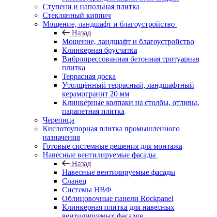
Ступени и напольная плитка
Cтеклянный кирпич
Мощение, ландшафт и благоустройство
Назад
Мощение, ландшафт и благоустройство
Клинкерная брусчатка
Вибропрессованная бетонная тротуарная
плитка
Террасная доска
Утолщённый террасный, ландшафтный
керамогранит 20 мм
Клинкерные колпаки на столбы, отливы,
парапетная плитка
Черепица
Кислотоупорная плитка промышленного
назначения
Готовые системные решения для монтажа
Навесные вентилируемые фасады
Назад
Навесные вентилируемые фасады
Сланец
Системы НВФ
Облицовочные панели Rockpanel
Клинкерная плитка для навесных
вентилируемых фасадов