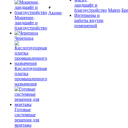
ландшафт и
благоустройство
Maters
Бр
Акции
Интерьеры и
Мощение,
работы внутри
ландшафт и
помещений
благоустройство
Черепица
Кислотоупорная
плитка
промышленного
назначения
Готовые
системные
решения для
монтажа