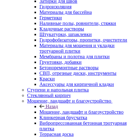
Затирки для швов
Гидроизоляция
Материалы для бассейна
Герметики
Наливные полы, ровнители, стяжки
Кладочные растворы
Штукатурки, шпаклевки
Гидрофобизаторы, пропитки, очистители
Материалы для мощения и укладки
тротуарной плитки
Мембраны и полотна для плитки
Грунтовки, добавки
Бетоноремонтные растворы
СВП, отрезные диски, инструменты
Краски
Аксессуары для кирпичной кладки
Ступени и напольная плитка
Cтеклянный кирпич
Мощение, ландшафт и благоустройство
Назад
Мощение, ландшафт и благоустройство
Клинкерная брусчатка
Вибропрессованная бетонная тротуарная
плитка
Террасная доска