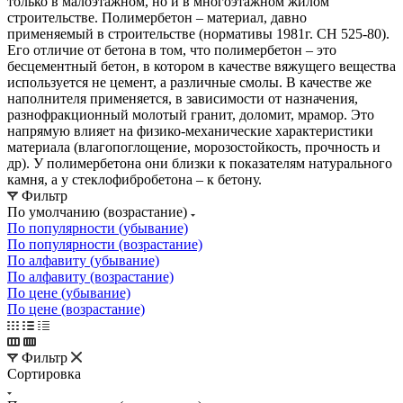
только в малоэтажном, но и в многоэтажном жилом
строительстве. Полимербетон – материал, давно
применяемый в строительстве (нормативы 1981г. СН 525-80).
Его отличие от бетона в том, что полимербетон – это
бесцементный бетон, в котором в качестве вяжущего вещества
используется не цемент, а различные смолы. В качестве же
наполнителя применяется, в зависимости от назначения,
разнофракционный молотый гранит, доломит, мрамор. Это
напрямую влияет на физико-механические характеристики
материала (влагопоглощение, морозостойкость, прочность и
др). У полимербетона они близки к показателям натурального
камня, а у стеклофибробетона – к бетону.
Фильтр
По умолчанию (возрастание)
По популярности (убывание)
По популярности (возрастание)
По алфавиту (убывание)
По алфавиту (возрастание)
По цене (убывание)
По цене (возрастание)
Фильтр
Сортировка