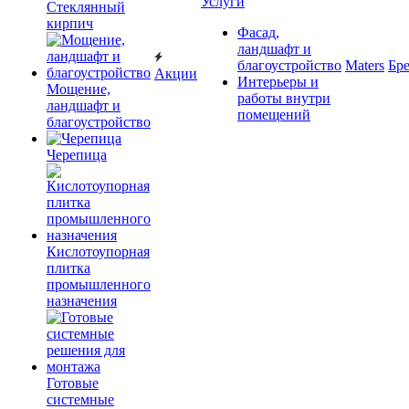
Услуги
Cтеклянный
кирпич
Фасад,
ландшафт и
благоустройство
Maters
Бр
Акции
Интерьеры и
Мощение,
работы внутри
ландшафт и
помещений
благоустройство
Черепица
Кислотоупорная
плитка
промышленного
назначения
Готовые
системные