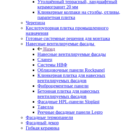
Утолщённый террасный, ландшафтный
керамогранит 20 мм
Клинкерные колпаки на столбы, отливы,
парапетная плитка
Черепица
Кислотоупорная плитка промышленного
назначения
Готовые системные решения для монтажа
Навесные вентилируемые фасады
Назад
Навесные вентилируемые фасады
Сланец
Системы НВФ
Облицовочные панели Rockpanel
Клинкерная плитка для навесных
вентилируемых фасадов
Фиброцементные панели
Бетонная плитка для навесных
вентилируемых фасадов
Фасадные HPL-панели Sloplast
Тавелла
Реечные фасадные панели Legro
Фасадные термопанели
Фасадный декор
Гибкая керамика