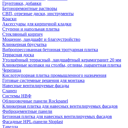
Грунтовки, добавки
Бетоноремонтные растворы
СВП, отрезные диски, инструменты
Краски
Аксессуары для кирпичной кладки
Ступени и напольная плитка
Cтеклянный кирпич
Мощение, ландшафт и благоустройство
Клинкерная брусчатка
Вибропрессованная бетонная тротуарная плитка
Террасная доска
Утолщённый террасный, ландшафтный керамогранит 20 мм
Клинкерные колпаки на столбы, отливы, парапетная плитка
Черепица
Кислотоупорная плитка промышленного назначения
Готовые системные решения для монтажа
Навесные вентилируемые фасады
Сланец
Системы НВФ
Облицовочные панели Rockpanel
Клинкерная плитка для навесных вентилируемых фасадов
Фиброцементные панели
Бетонная плитка для навесных вентилируемых фасадов
Фасадные HPL-панели Sloplast
Тавелла