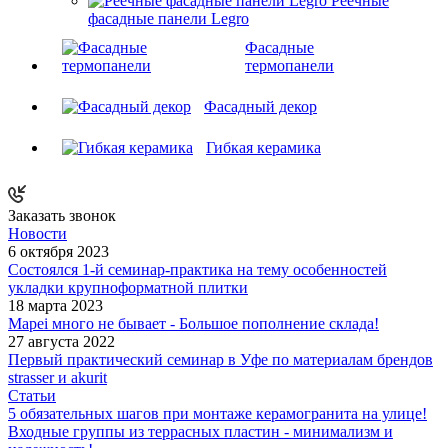
Реечные
фасадные панели Legro
Фасадные
термопанели
Фасадный декор
Гибкая керамика
Заказать звонок
Новости
6 октября 2023
Состоялся 1-й семинар-практика на тему особенностей
укладки крупноформатной плитки
18 марта 2023
Mapei много не бывает - Большое пополнение склада!
27 августа 2022
Первый практический семинар в Уфе по материалам брендов
strasser и akurit
Статьи
5 обязательных шагов при монтаже керамогранита на улице!
Входные группы из террасных пластин - минимализм и