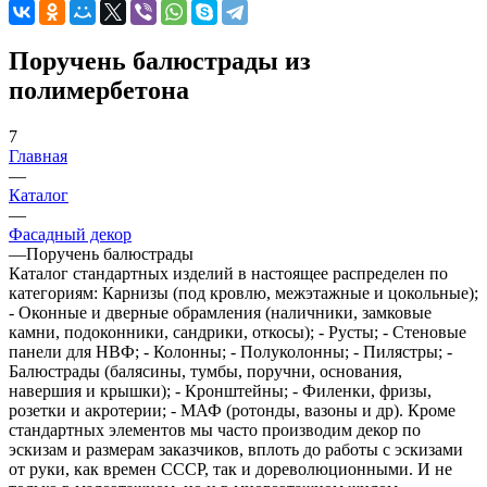
Поручень балюстрады из
полимербетона
7
Главная
—
Каталог
—
Фасадный декор
—
Поручень балюстрады
Каталог стандартных изделий в настоящее распределен по
категориям: Карнизы (под кровлю, межэтажные и цокольные);
- Оконные и дверные обрамления (наличники, замковые
камни, подоконники, сандрики, откосы); - Русты; - Стеновые
панели для НВФ; - Колонны; - Полуколонны; - Пилястры; -
Балюстрады (балясины, тумбы, поручни, основания,
навершия и крышки); - Кронштейны; - Филенки, фризы,
розетки и акротерии; - МАФ (ротонды, вазоны и др). Кроме
стандартных элементов мы часто производим декор по
эскизам и размерам заказчиков, вплоть до работы с эскизами
от руки, как времен СССР, так и дореволюционными. И не