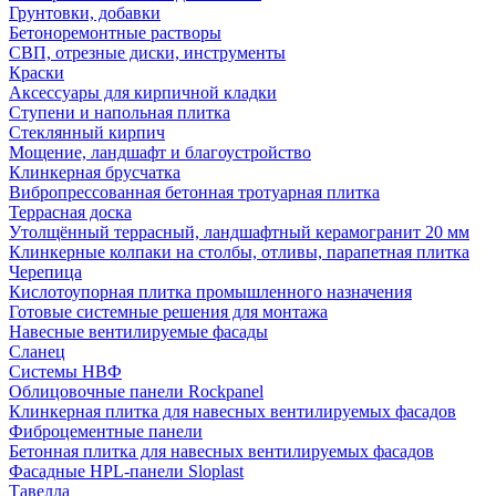
Грунтовки, добавки
Бетоноремонтные растворы
СВП, отрезные диски, инструменты
Краски
Аксессуары для кирпичной кладки
Ступени и напольная плитка
Cтеклянный кирпич
Мощение, ландшафт и благоустройство
Клинкерная брусчатка
Вибропрессованная бетонная тротуарная плитка
Террасная доска
Утолщённый террасный, ландшафтный керамогранит 20 мм
Клинкерные колпаки на столбы, отливы, парапетная плитка
Черепица
Кислотоупорная плитка промышленного назначения
Готовые системные решения для монтажа
Навесные вентилируемые фасады
Сланец
Системы НВФ
Облицовочные панели Rockpanel
Клинкерная плитка для навесных вентилируемых фасадов
Фиброцементные панели
Бетонная плитка для навесных вентилируемых фасадов
Фасадные HPL-панели Sloplast
Тавелла