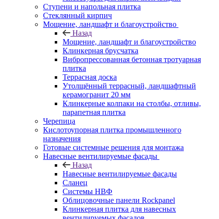
Ступени и напольная плитка
Cтеклянный кирпич
Мощение, ландшафт и благоустройство
Назад
Мощение, ландшафт и благоустройство
Клинкерная брусчатка
Вибропрессованная бетонная тротуарная
плитка
Террасная доска
Утолщённый террасный, ландшафтный
керамогранит 20 мм
Клинкерные колпаки на столбы, отливы,
парапетная плитка
Черепица
Кислотоупорная плитка промышленного
назначения
Готовые системные решения для монтажа
Навесные вентилируемые фасады
Назад
Навесные вентилируемые фасады
Сланец
Системы НВФ
Облицовочные панели Rockpanel
Клинкерная плитка для навесных
вентилируемых фасадов