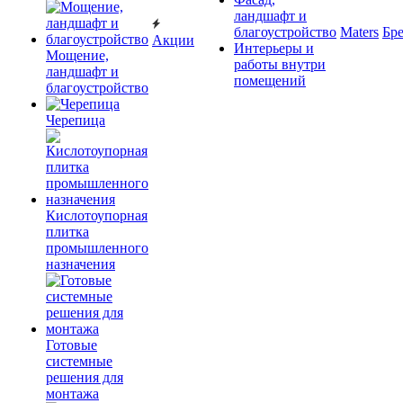
ландшафт и
благоустройство
Maters
Бр
Акции
Интерьеры и
Мощение,
работы внутри
ландшафт и
помещений
благоустройство
Черепица
Кислотоупорная
плитка
промышленного
назначения
Готовые
системные
решения для
монтажа