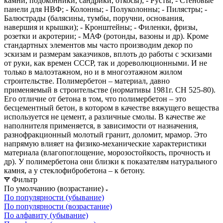
камни, подоконники, сандрики, откосы); - Русты; - Стеновые
панели для НВФ; - Колонны; - Полуколонны; - Пилястры; -
Балюстрады (балясины, тумбы, поручни, основания,
навершия и крышки); - Кронштейны; - Филенки, фризы,
розетки и акротерии; - МАФ (ротонды, вазоны и др). Кроме
стандартных элементов мы часто производим декор по
эскизам и размерам заказчиков, вплоть до работы с эскизами
от руки, как времен СССР, так и дореволюционными. И не
только в малоэтажном, но и в многоэтажном жилом
строительстве. Полимербетон – материал, давно
применяемый в строительстве (нормативы 1981г. СН 525-80).
Его отличие от бетона в том, что полимербетон – это
бесцементный бетон, в котором в качестве вяжущего вещества
используется не цемент, а различные смолы. В качестве же
наполнителя применяется, в зависимости от назначения,
разнофракционный молотый гранит, доломит, мрамор. Это
напрямую влияет на физико-механические характеристики
материала (влагопоглощение, морозостойкость, прочность и
др). У полимербетона они близки к показателям натурального
камня, а у стеклофибробетона – к бетону.
Фильтр
По умолчанию (возрастание)
По популярности (убывание)
По популярности (возрастание)
По алфавиту (убывание)