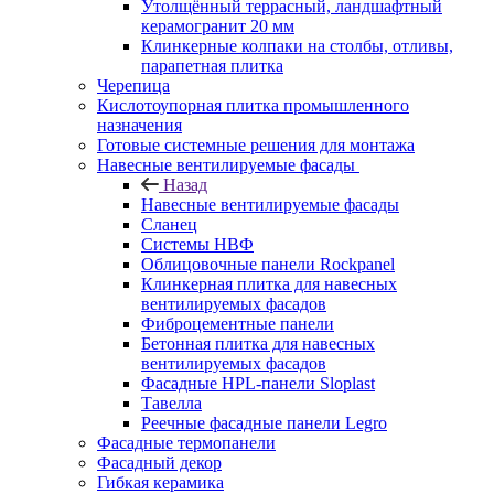
Утолщённый террасный, ландшафтный
керамогранит 20 мм
Клинкерные колпаки на столбы, отливы,
парапетная плитка
Черепица
Кислотоупорная плитка промышленного
назначения
Готовые системные решения для монтажа
Навесные вентилируемые фасады
Назад
Навесные вентилируемые фасады
Сланец
Системы НВФ
Облицовочные панели Rockpanel
Клинкерная плитка для навесных
вентилируемых фасадов
Фиброцементные панели
Бетонная плитка для навесных
вентилируемых фасадов
Фасадные HPL-панели Sloplast
Тавелла
Реечные фасадные панели Legro
Фасадные термопанели
Фасадный декор
Гибкая керамика