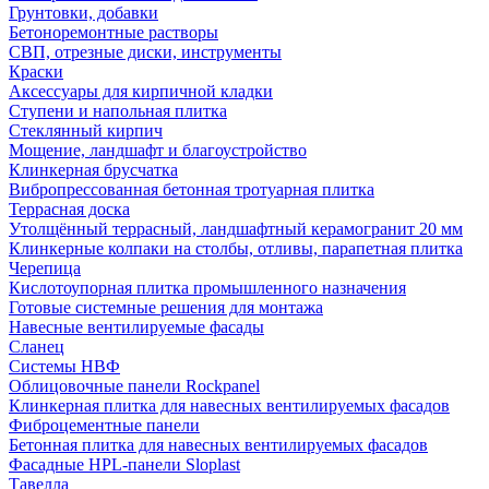
Грунтовки, добавки
Бетоноремонтные растворы
СВП, отрезные диски, инструменты
Краски
Аксессуары для кирпичной кладки
Ступени и напольная плитка
Cтеклянный кирпич
Мощение, ландшафт и благоустройство
Клинкерная брусчатка
Вибропрессованная бетонная тротуарная плитка
Террасная доска
Утолщённый террасный, ландшафтный керамогранит 20 мм
Клинкерные колпаки на столбы, отливы, парапетная плитка
Черепица
Кислотоупорная плитка промышленного назначения
Готовые системные решения для монтажа
Навесные вентилируемые фасады
Сланец
Системы НВФ
Облицовочные панели Rockpanel
Клинкерная плитка для навесных вентилируемых фасадов
Фиброцементные панели
Бетонная плитка для навесных вентилируемых фасадов
Фасадные HPL-панели Sloplast
Тавелла