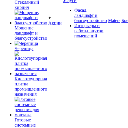
Услуги
Cтеклянный
кирпич
Фасад,
ландшафт и
благоустройство
Maters
Бр
Акции
Интерьеры и
Мощение,
работы внутри
ландшафт и
помещений
благоустройство
Черепица
Кислотоупорная
плитка
промышленного
назначения
Готовые
системные