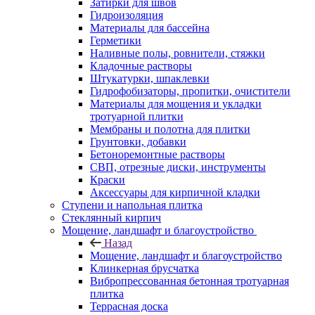
Затирки для швов
Гидроизоляция
Материалы для бассейна
Герметики
Наливные полы, ровнители, стяжки
Кладочные растворы
Штукатурки, шпаклевки
Гидрофобизаторы, пропитки, очистители
Материалы для мощения и укладки
тротуарной плитки
Мембраны и полотна для плитки
Грунтовки, добавки
Бетоноремонтные растворы
СВП, отрезные диски, инструменты
Краски
Аксессуары для кирпичной кладки
Ступени и напольная плитка
Cтеклянный кирпич
Мощение, ландшафт и благоустройство
Назад
Мощение, ландшафт и благоустройство
Клинкерная брусчатка
Вибропрессованная бетонная тротуарная
плитка
Террасная доска