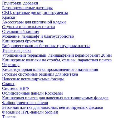
Грунтовки, добавки
Бетоноремонтные растворы
СВП, отрезные диски, инструменты
Краски
Аксессуары для кирпичной кладки
Ступени и напольная плитка
Cтеклянный кирпич
Мощение, ландшафт и благоустройство
Клинкерная брусчатка
Вибропрессованная бетонная тротуарная плитка
Террасная доска
Утолщённый террасный, ландшафтный керамогранит 20 мм
Клинкерные колпаки на столбы, отливы, парапетная плитка
Черепица
Кислотоупорная плитка промышленного назначения
Готовые системные решения для монтажа
Навесные вентилируемые фасады
Сланец
Системы НВФ
Облицовочные панели Rockpanel
Клинкерная плитка для навесных вентилируемых фасадов
Фиброцементные панели
Бетонная плитка для навесных вентилируемых фасадов
Фасадные HPL-панели Sloplast
Тавелла