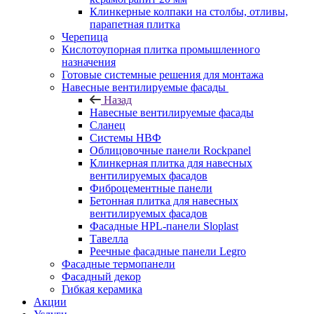
Клинкерные колпаки на столбы, отливы,
парапетная плитка
Черепица
Кислотоупорная плитка промышленного
назначения
Готовые системные решения для монтажа
Навесные вентилируемые фасады
Назад
Навесные вентилируемые фасады
Сланец
Системы НВФ
Облицовочные панели Rockpanel
Клинкерная плитка для навесных
вентилируемых фасадов
Фиброцементные панели
Бетонная плитка для навесных
вентилируемых фасадов
Фасадные HPL-панели Sloplast
Тавелла
Реечные фасадные панели Legro
Фасадные термопанели
Фасадный декор
Гибкая керамика
Акции