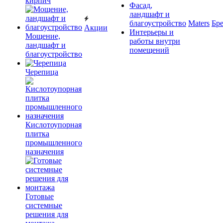
кирпич
Фасад,
ландшафт и
благоустройство
Maters
Бр
Акции
Интерьеры и
Мощение,
работы внутри
ландшафт и
помещений
благоустройство
Черепица
Кислотоупорная
плитка
промышленного
назначения
Готовые
системные
решения для