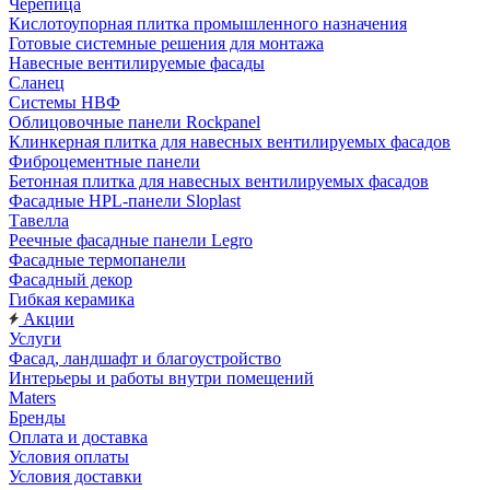
Черепица
Кислотоупорная плитка промышленного назначения
Готовые системные решения для монтажа
Навесные вентилируемые фасады
Сланец
Системы НВФ
Облицовочные панели Rockpanel
Клинкерная плитка для навесных вентилируемых фасадов
Фиброцементные панели
Бетонная плитка для навесных вентилируемых фасадов
Фасадные HPL-панели Sloplast
Тавелла
Реечные фасадные панели Legro
Фасадные термопанели
Фасадный декор
Гибкая керамика
Акции
Услуги
Фасад, ландшафт и благоустройство
Интерьеры и работы внутри помещений
Maters
Бренды
Оплата и доставка
Условия оплаты
Условия доставки