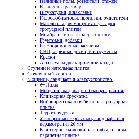
Наливные полы, ровнители, стяжки
Кладочные растворы
Штукатурки, шпаклевки
Гидрофобизаторы, пропитки, очистители
Материалы для мощения и укладки
тротуарной плитки
Мембраны и полотна для плитки
Грунтовки, добавки
Бетоноремонтные растворы
СВП, отрезные диски, инструменты
Краски
Аксессуары для кирпичной кладки
Ступени и напольная плитка
Cтеклянный кирпич
Мощение, ландшафт и благоустройство
Назад
Мощение, ландшафт и благоустройство
Клинкерная брусчатка
Вибропрессованная бетонная тротуарная
плитка
Террасная доска
Утолщённый террасный, ландшафтный
керамогранит 20 мм
Клинкерные колпаки на столбы, отливы,
парапетная плитка