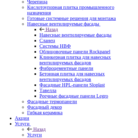
Черепица
Кислотоупорная плитка промышленного
назначения
Готовые системные решения для монтажа
Навесные вентилируемые фасады
Назад
Навесные вентилируемые фасады
Сланец
Системы НВФ
Облицовочные панели Rockpanel
Клинкерная плитка для навесных
вентилируемых фасадов
Фиброцементные панели
Бетонная плитка для навесных
вентилируемых фасадов
Фасадные HPL-панели Sloplast
Тавелла
Реечные фасадные панели Legro
Фасадные термопанели
Фасадный декор
Гибкая керамика
Акции
Услуги
Назад
Услуги