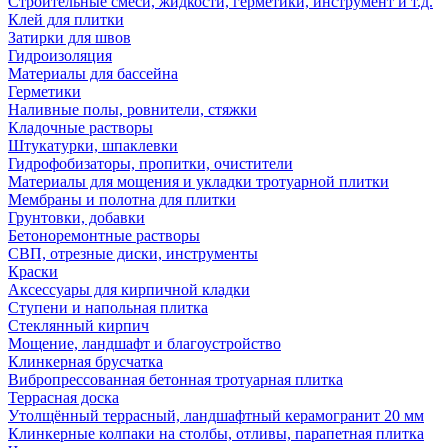
Строительные смеси, жидкости, герметики, инструмент и т.д.
Клей для плитки
Затирки для швов
Гидроизоляция
Материалы для бассейна
Герметики
Наливные полы, ровнители, стяжки
Кладочные растворы
Штукатурки, шпаклевки
Гидрофобизаторы, пропитки, очистители
Материалы для мощения и укладки тротуарной плитки
Мембраны и полотна для плитки
Грунтовки, добавки
Бетоноремонтные растворы
СВП, отрезные диски, инструменты
Краски
Аксессуары для кирпичной кладки
Ступени и напольная плитка
Cтеклянный кирпич
Мощение, ландшафт и благоустройство
Клинкерная брусчатка
Вибропрессованная бетонная тротуарная плитка
Террасная доска
Утолщённый террасный, ландшафтный керамогранит 20 мм
Клинкерные колпаки на столбы, отливы, парапетная плитка