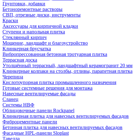
Грунтовки, добавки
Бетоноремонтные растворы
СВП, отрезные диски, инструменты
Краски
Аксессуары для кирпичной кладки
Ступени и напольная плитка
Cтеклянный кирпич
Мощение, ландшафт и благоустройство
Клинкерная брусчатка
Вибропрессованная бетонная тротуарная плитка
Террасная доска
Утолщённый террасный, ландшафтный керамогранит 20 мм
Клинкерные колпаки на столбы, отливы, парапетная плитка
Черепица
Кислотоупорная плитка промышленного назначения
Готовые системные решения для монтажа
Навесные вентилируемые фасады
Сланец
Системы НВФ
Облицовочные панели Rockpanel
Клинкерная плитка для навесных вентилируемых фасадов
Фиброцементные панели
Бетонная плитка для навесных вентилируемых фасадов
Фасадные HPL-панели Sloplast
Тавелла