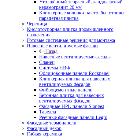
Утолщённый террасный, ландшафтный
керамогранит 20 мм
Клинкерные колпаки на столбы, отливы,
парапетная плитка
Черепица
Кислотоупорная плитка промышленного
назначения
Готовые системные решения для монтажа
Навесные вентилируемые фасады
Назад
Навесные вентилируемые фасады
Сланец
Системы НВФ
Облицовочные панели Rockpanel
Клинкерная плитка для навесных
вентилируемых фасадов
Фиброцементные панели
Бетонная плитка для навесных
вентилируемых фасадов
Фасадные HPL-панели Sloplast
Тавелла
Реечные фасадные панели Legro
Фасадные термопанели
Фасадный декор
Гибкая керамика