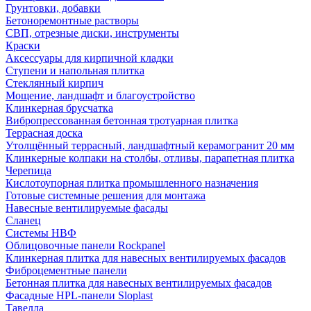
Грунтовки, добавки
Бетоноремонтные растворы
СВП, отрезные диски, инструменты
Краски
Аксессуары для кирпичной кладки
Ступени и напольная плитка
Cтеклянный кирпич
Мощение, ландшафт и благоустройство
Клинкерная брусчатка
Вибропрессованная бетонная тротуарная плитка
Террасная доска
Утолщённый террасный, ландшафтный керамогранит 20 мм
Клинкерные колпаки на столбы, отливы, парапетная плитка
Черепица
Кислотоупорная плитка промышленного назначения
Готовые системные решения для монтажа
Навесные вентилируемые фасады
Сланец
Системы НВФ
Облицовочные панели Rockpanel
Клинкерная плитка для навесных вентилируемых фасадов
Фиброцементные панели
Бетонная плитка для навесных вентилируемых фасадов
Фасадные HPL-панели Sloplast
Тавелла