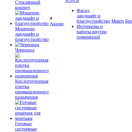
Услуги
Cтеклянный
кирпич
Фасад,
ландшафт и
благоустройство
Maters
Бр
Акции
Интерьеры и
Мощение,
работы внутри
ландшафт и
помещений
благоустройство
Черепица
Кислотоупорная
плитка
промышленного
назначения
Готовые
системные