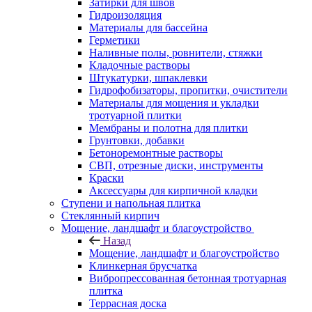
Затирки для швов
Гидроизоляция
Материалы для бассейна
Герметики
Наливные полы, ровнители, стяжки
Кладочные растворы
Штукатурки, шпаклевки
Гидрофобизаторы, пропитки, очистители
Материалы для мощения и укладки
тротуарной плитки
Мембраны и полотна для плитки
Грунтовки, добавки
Бетоноремонтные растворы
СВП, отрезные диски, инструменты
Краски
Аксессуары для кирпичной кладки
Ступени и напольная плитка
Cтеклянный кирпич
Мощение, ландшафт и благоустройство
Назад
Мощение, ландшафт и благоустройство
Клинкерная брусчатка
Вибропрессованная бетонная тротуарная
плитка
Террасная доска