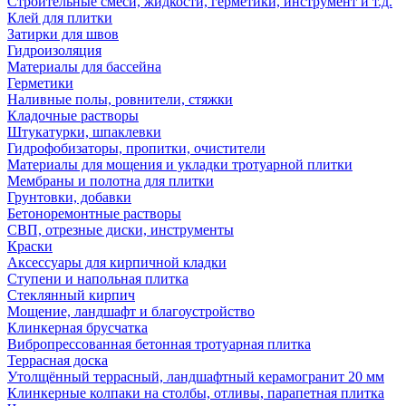
Строительные смеси, жидкости, герметики, инструмент и т.д.
Клей для плитки
Затирки для швов
Гидроизоляция
Материалы для бассейна
Герметики
Наливные полы, ровнители, стяжки
Кладочные растворы
Штукатурки, шпаклевки
Гидрофобизаторы, пропитки, очистители
Материалы для мощения и укладки тротуарной плитки
Мембраны и полотна для плитки
Грунтовки, добавки
Бетоноремонтные растворы
СВП, отрезные диски, инструменты
Краски
Аксессуары для кирпичной кладки
Ступени и напольная плитка
Cтеклянный кирпич
Мощение, ландшафт и благоустройство
Клинкерная брусчатка
Вибропрессованная бетонная тротуарная плитка
Террасная доска
Утолщённый террасный, ландшафтный керамогранит 20 мм
Клинкерные колпаки на столбы, отливы, парапетная плитка