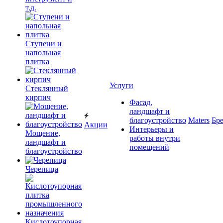
т.д.
Ступени и
напольная
плитка
Услуги
Cтеклянный
кирпич
Фасад,
ландшафт и
благоустройство
Maters
Бр
Акции
Интерьеры и
Мощение,
работы внутри
ландшафт и
помещений
благоустройство
Черепица
Кислотоупорная