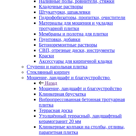
Наливные полы, ровнители, стяжки
Кладочные растворы
Штукатурки, шпаклевки
Гидрофобизаторы, пропитки, очистители
Материалы для мощения и укладки
тротуарной плитки
Мембраны и полотна для плитки
Грунтовки, добавки
Бетоноремонтные растворы
СВП, отрезные диски, инструменты
Краски
Аксессуары для кирпичной кладки
Ступени и напольная плитка
Cтеклянный кирпич
Мощение, ландшафт и благоустройство
Назад
Мощение, ландшафт и благоустройство
Клинкерная брусчатка
Вибропрессованная бетонная тротуарная
плитка
Террасная доска
Утолщённый террасный, ландшафтный
керамогранит 20 мм
Клинкерные колпаки на столбы, отливы,
парапетная плитка