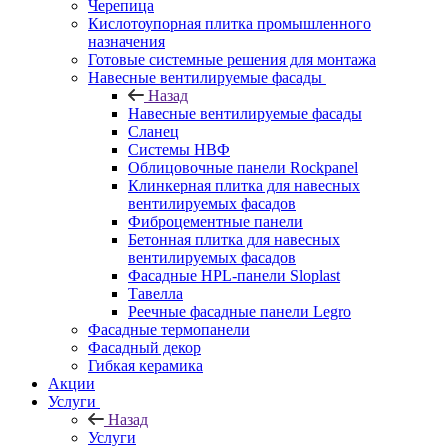
Черепица
Кислотоупорная плитка промышленного
назначения
Готовые системные решения для монтажа
Навесные вентилируемые фасады
Назад
Навесные вентилируемые фасады
Сланец
Системы НВФ
Облицовочные панели Rockpanel
Клинкерная плитка для навесных
вентилируемых фасадов
Фиброцементные панели
Бетонная плитка для навесных
вентилируемых фасадов
Фасадные HPL-панели Sloplast
Тавелла
Реечные фасадные панели Legro
Фасадные термопанели
Фасадный декор
Гибкая керамика
Акции
Услуги
Назад
Услуги