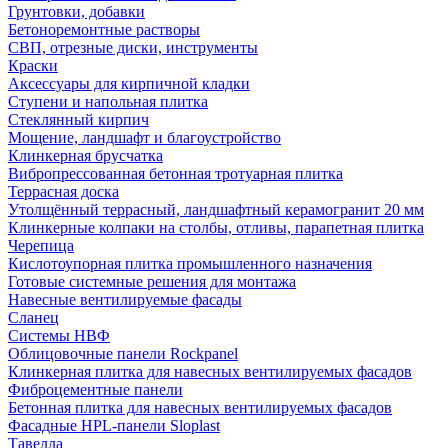
Грунтовки, добавки
Бетоноремонтные растворы
СВП, отрезные диски, инструменты
Краски
Аксессуары для кирпичной кладки
Ступени и напольная плитка
Cтеклянный кирпич
Мощение, ландшафт и благоустройство
Клинкерная брусчатка
Вибропрессованная бетонная тротуарная плитка
Террасная доска
Утолщённый террасный, ландшафтный керамогранит 20 мм
Клинкерные колпаки на столбы, отливы, парапетная плитка
Черепица
Кислотоупорная плитка промышленного назначения
Готовые системные решения для монтажа
Навесные вентилируемые фасады
Сланец
Системы НВФ
Облицовочные панели Rockpanel
Клинкерная плитка для навесных вентилируемых фасадов
Фиброцементные панели
Бетонная плитка для навесных вентилируемых фасадов
Фасадные HPL-панели Sloplast
Тавелла