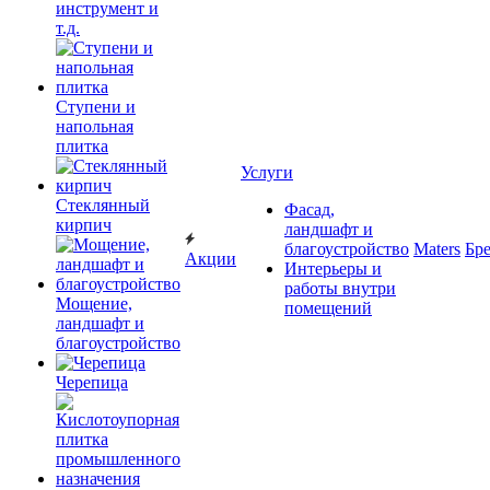
инструмент и
т.д.
Ступени и
напольная
плитка
Услуги
Cтеклянный
Фасад,
кирпич
ландшафт и
благоустройство
Maters
Бр
Акции
Интерьеры и
работы внутри
Мощение,
помещений
ландшафт и
благоустройство
Черепица