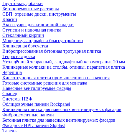
Грунтовки, добавки
Бетоноремонтные растворы
СВП, отрезные диски, инструменты
Краски
Аксессуары для кирпичной кладки
Ступени и напольная плитка
Cтеклянный кирпич
Мощение, ландшафт и благоустройство
Клинкерная брусчатка
Вибропрессованная бетонная тротуарная плитка
Террасная доска
Утолщённый террасный, ландшафтный керамогранит 20 мм
Клинкерные колпаки на столбы, отливы, парапетная плитка
Черепица
Кислотоупорная плитка промышленного назначения
Готовые системные решения для монтажа
Навесные вентилируемые фасады
Сланец
Системы НВФ
Облицовочные панели Rockpanel
Клинкерная плитка для навесных вентилируемых фасадов
Фиброцементные панели
Бетонная плитка для навесных вентилируемых фасадов
Фасадные HPL-панели Sloplast
Тавелла