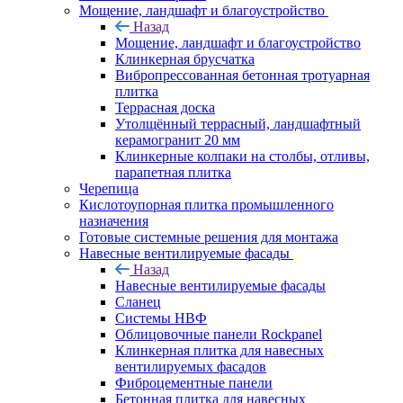
Мощение, ландшафт и благоустройство
Назад
Мощение, ландшафт и благоустройство
Клинкерная брусчатка
Вибропрессованная бетонная тротуарная
плитка
Террасная доска
Утолщённый террасный, ландшафтный
керамогранит 20 мм
Клинкерные колпаки на столбы, отливы,
парапетная плитка
Черепица
Кислотоупорная плитка промышленного
назначения
Готовые системные решения для монтажа
Навесные вентилируемые фасады
Назад
Навесные вентилируемые фасады
Сланец
Системы НВФ
Облицовочные панели Rockpanel
Клинкерная плитка для навесных
вентилируемых фасадов
Фиброцементные панели
Бетонная плитка для навесных