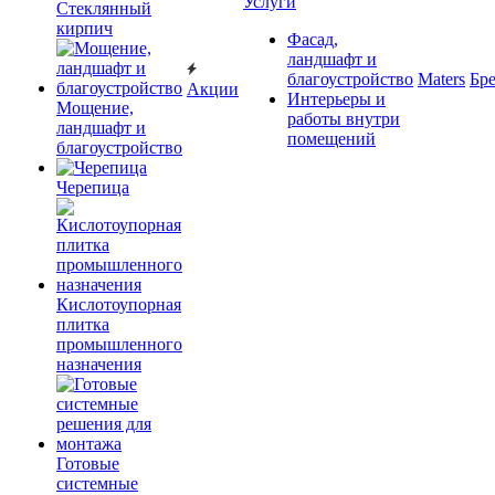
Услуги
Cтеклянный
кирпич
Фасад,
ландшафт и
благоустройство
Maters
Бр
Акции
Интерьеры и
Мощение,
работы внутри
ландшафт и
помещений
благоустройство
Черепица
Кислотоупорная
плитка
промышленного
назначения
Готовые
системные