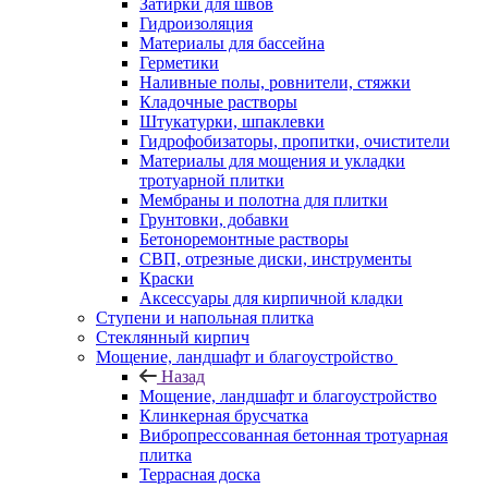
Затирки для швов
Гидроизоляция
Материалы для бассейна
Герметики
Наливные полы, ровнители, стяжки
Кладочные растворы
Штукатурки, шпаклевки
Гидрофобизаторы, пропитки, очистители
Материалы для мощения и укладки
тротуарной плитки
Мембраны и полотна для плитки
Грунтовки, добавки
Бетоноремонтные растворы
СВП, отрезные диски, инструменты
Краски
Аксессуары для кирпичной кладки
Ступени и напольная плитка
Cтеклянный кирпич
Мощение, ландшафт и благоустройство
Назад
Мощение, ландшафт и благоустройство
Клинкерная брусчатка
Вибропрессованная бетонная тротуарная
плитка
Террасная доска