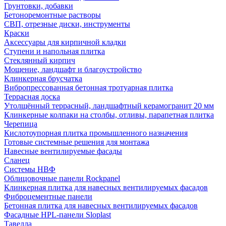
Грунтовки, добавки
Бетоноремонтные растворы
СВП, отрезные диски, инструменты
Краски
Аксессуары для кирпичной кладки
Ступени и напольная плитка
Cтеклянный кирпич
Мощение, ландшафт и благоустройство
Клинкерная брусчатка
Вибропрессованная бетонная тротуарная плитка
Террасная доска
Утолщённый террасный, ландшафтный керамогранит 20 мм
Клинкерные колпаки на столбы, отливы, парапетная плитка
Черепица
Кислотоупорная плитка промышленного назначения
Готовые системные решения для монтажа
Навесные вентилируемые фасады
Сланец
Системы НВФ
Облицовочные панели Rockpanel
Клинкерная плитка для навесных вентилируемых фасадов
Фиброцементные панели
Бетонная плитка для навесных вентилируемых фасадов
Фасадные HPL-панели Sloplast
Тавелла