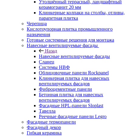
Утолщённый террасный, ландшафтный
керамогранит 20 мм
Клинкерные колпаки на столбы, отливы,
парапетная плитка
Черепица
Кислотоупорная плитка промышленного
назначения
Готовые системные решения для монтажа
Навесные вентилируемые фасады
Назад
Навесные вентилируемые фасады
Сланец
Системы НВФ
Облицовочные панели Rockpanel
Клинкерная плитка для навесных
вентилируемых фасадов
Фиброцементные панели
Бетонная плитка для навесных
вентилируемых фасадов
Фасадные HPL-панели Sloplast
Тавелла
Реечные фасадные панели Legro
Фасадные термопанели
Фасадный декор
Гибкая керамика