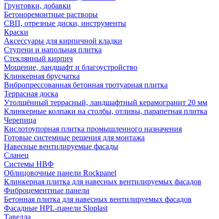
Грунтовки, добавки
Бетоноремонтные растворы
СВП, отрезные диски, инструменты
Краски
Аксессуары для кирпичной кладки
Ступени и напольная плитка
Cтеклянный кирпич
Мощение, ландшафт и благоустройство
Клинкерная брусчатка
Вибропрессованная бетонная тротуарная плитка
Террасная доска
Утолщённый террасный, ландшафтный керамогранит 20 мм
Клинкерные колпаки на столбы, отливы, парапетная плитка
Черепица
Кислотоупорная плитка промышленного назначения
Готовые системные решения для монтажа
Навесные вентилируемые фасады
Сланец
Системы НВФ
Облицовочные панели Rockpanel
Клинкерная плитка для навесных вентилируемых фасадов
Фиброцементные панели
Бетонная плитка для навесных вентилируемых фасадов
Фасадные HPL-панели Sloplast
Тавелла