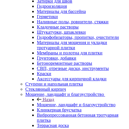
Затирки для швов
Гидроизоляция
Материалы для бассейна
Герметики
Наливные полы, ровнители, стяжки
Кладочные растворы
Штукатурки, шпаклевки
Гидрофобизаторы, пропитки, очистители
Материалы для мощения и укладки
тротуарной плитки
Мембраны и полотна для плитки
Грунтовки, добавки
Бетоноремонтные растворы
СВП, отрезные диски, инструменты
Краски
Аксессуары для кирпичной кладки
Ступени и напольная плитка
Cтеклянный кирпич
Мощение, ландшафт и благоустройство
Назад
Мощение, ландшафт и благоустройство
Клинкерная брусчатка
Вибропрессованная бетонная тротуарная
плитка
Террасная доска