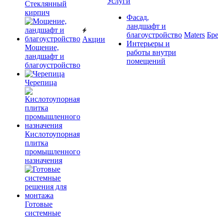
Услуги
Cтеклянный
кирпич
Фасад,
ландшафт и
благоустройство
Maters
Бр
Акции
Интерьеры и
Мощение,
работы внутри
ландшафт и
помещений
благоустройство
Черепица
Кислотоупорная
плитка
промышленного
назначения
Готовые
системные