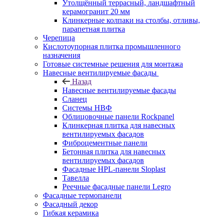
Утолщённый террасный, ландшафтный
керамогранит 20 мм
Клинкерные колпаки на столбы, отливы,
парапетная плитка
Черепица
Кислотоупорная плитка промышленного
назначения
Готовые системные решения для монтажа
Навесные вентилируемые фасады
Назад
Навесные вентилируемые фасады
Сланец
Системы НВФ
Облицовочные панели Rockpanel
Клинкерная плитка для навесных
вентилируемых фасадов
Фиброцементные панели
Бетонная плитка для навесных
вентилируемых фасадов
Фасадные HPL-панели Sloplast
Тавелла
Реечные фасадные панели Legro
Фасадные термопанели
Фасадный декор
Гибкая керамика