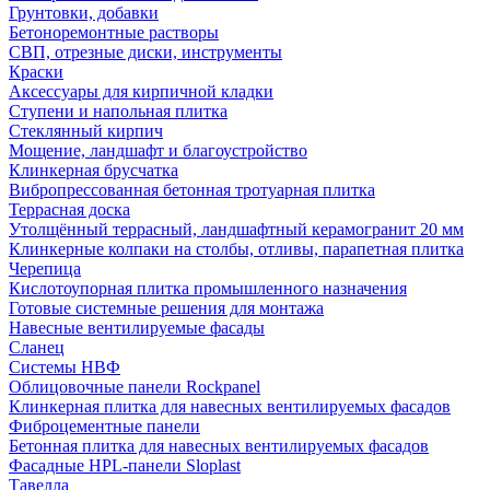
Грунтовки, добавки
Бетоноремонтные растворы
СВП, отрезные диски, инструменты
Краски
Аксессуары для кирпичной кладки
Ступени и напольная плитка
Cтеклянный кирпич
Мощение, ландшафт и благоустройство
Клинкерная брусчатка
Вибропрессованная бетонная тротуарная плитка
Террасная доска
Утолщённый террасный, ландшафтный керамогранит 20 мм
Клинкерные колпаки на столбы, отливы, парапетная плитка
Черепица
Кислотоупорная плитка промышленного назначения
Готовые системные решения для монтажа
Навесные вентилируемые фасады
Сланец
Системы НВФ
Облицовочные панели Rockpanel
Клинкерная плитка для навесных вентилируемых фасадов
Фиброцементные панели
Бетонная плитка для навесных вентилируемых фасадов
Фасадные HPL-панели Sloplast
Тавелла