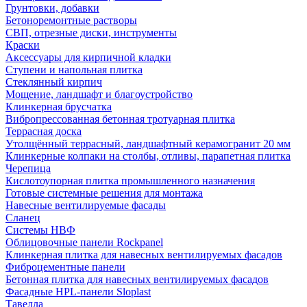
Грунтовки, добавки
Бетоноремонтные растворы
СВП, отрезные диски, инструменты
Краски
Аксессуары для кирпичной кладки
Ступени и напольная плитка
Cтеклянный кирпич
Мощение, ландшафт и благоустройство
Клинкерная брусчатка
Вибропрессованная бетонная тротуарная плитка
Террасная доска
Утолщённый террасный, ландшафтный керамогранит 20 мм
Клинкерные колпаки на столбы, отливы, парапетная плитка
Черепица
Кислотоупорная плитка промышленного назначения
Готовые системные решения для монтажа
Навесные вентилируемые фасады
Сланец
Системы НВФ
Облицовочные панели Rockpanel
Клинкерная плитка для навесных вентилируемых фасадов
Фиброцементные панели
Бетонная плитка для навесных вентилируемых фасадов
Фасадные HPL-панели Sloplast
Тавелла