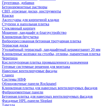
Грунтовки, добавки
Бетоноремонтные растворы
СВП, отрезные диски, инструменты
Краски
Аксессуары для кирпичной кладки
Ступени и напольная плитка
Cтеклянный кирпич
Мощение, ландшафт и благоустройство
Клинкерная брусчатка
Вибропрессованная бетонная тротуарная плитка
Террасная доска
Утолщённый террасный, ландшафтный керамогранит 20 мм
Клинкерные колпаки на столбы, отливы, парапетная плитка
Черепица
Кислотоупорная плитка промышленного назначения
Готовые системные решения для монтажа
Навесные вентилируемые фасады
Сланец
Системы НВФ
Облицовочные панели Rockpanel
Клинкерная плитка для навесных вентилируемых фасадов
Фиброцементные панели
Бетонная плитка для навесных вентилируемых фасадов
Фасадные HPL-панели Sloplast
Тавелла