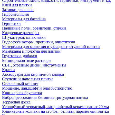
Строительные смеси, жидкости, герметики, инструмент и т.д.
Клей для плитки
Затирки для швов
Гидроизоляция
Материалы для бассейна
Герметики
Наливные полы, ровнители, стяжки
Кладочные растворы
Штукатурки, шпаклевки
Гидрофобизаторы, пропитки, очистители
Материалы для мощения и укладки тротуарной плитки
Мембраны и полотна для плитки
Грунтовки, добавки
Бетоноремонтные растворы
СВП, отрезные диски, инструменты
Краски
Аксессуары для кирпичной кладки
Ступени и напольная плитка
Cтеклянный кирпич
Мощение, ландшафт и благоустройство
Клинкерная брусчатка
Вибропрессованная бетонная тротуарная плитка
Террасная доска
Утолщённый террасный, ландшафтный керамогранит 20 мм
Клинкерные колпаки на столбы, отливы, парапетная плитка