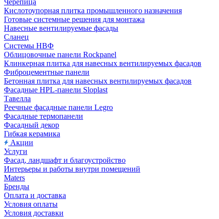
Черепица
Кислотоупорная плитка промышленного назначения
Готовые системные решения для монтажа
Навесные вентилируемые фасады
Сланец
Системы НВФ
Облицовочные панели Rockpanel
Клинкерная плитка для навесных вентилируемых фасадов
Фиброцементные панели
Бетонная плитка для навесных вентилируемых фасадов
Фасадные HPL-панели Sloplast
Тавелла
Реечные фасадные панели Legro
Фасадные термопанели
Фасадный декор
Гибкая керамика
Акции
Услуги
Фасад, ландшафт и благоустройство
Интерьеры и работы внутри помещений
Maters
Бренды
Оплата и доставка
Условия оплаты
Условия доставки