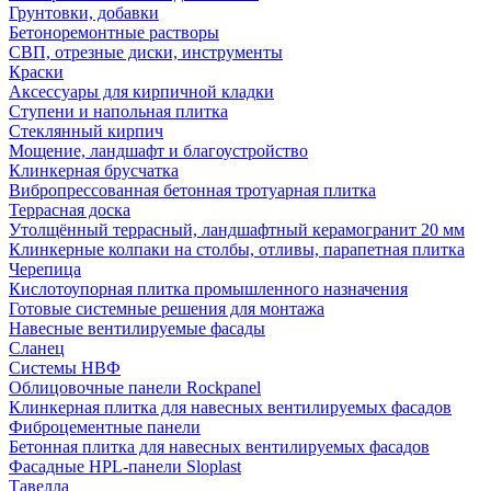
Грунтовки, добавки
Бетоноремонтные растворы
СВП, отрезные диски, инструменты
Краски
Аксессуары для кирпичной кладки
Ступени и напольная плитка
Cтеклянный кирпич
Мощение, ландшафт и благоустройство
Клинкерная брусчатка
Вибропрессованная бетонная тротуарная плитка
Террасная доска
Утолщённый террасный, ландшафтный керамогранит 20 мм
Клинкерные колпаки на столбы, отливы, парапетная плитка
Черепица
Кислотоупорная плитка промышленного назначения
Готовые системные решения для монтажа
Навесные вентилируемые фасады
Сланец
Системы НВФ
Облицовочные панели Rockpanel
Клинкерная плитка для навесных вентилируемых фасадов
Фиброцементные панели
Бетонная плитка для навесных вентилируемых фасадов
Фасадные HPL-панели Sloplast
Тавелла