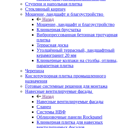
Ступени и напольная плитка
Cтеклянный кирпич
Мощение, ландшафт и благоустройство
Назад
Мощение, ландшафт и благоустройство
Клинкерная брусчатка
Вибропрессованная бетонная тротуарная
плитка
Террасная доска
Утолщённый террасный, ландшафтный
керамогранит 20 мм
Клинкерные колпаки на столбы, отливы,
парапетная плитка
Черепица
Кислотоупорная плитка промышленного
назначения
Готовые системные решения для монтажа
Навесные вентилируемые фасады
Назад
Навесные вентилируемые фасады
Сланец
Системы НВФ
Облицовочные панели Rockpanel
Клинкерная плитка для навесных
вентилируемых фасадов