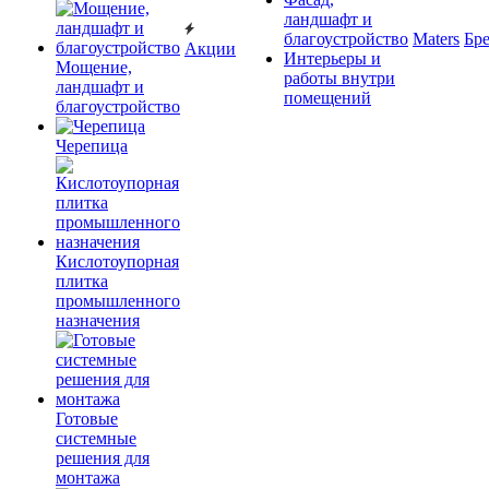
ландшафт и
благоустройство
Maters
Бр
Акции
Интерьеры и
Мощение,
работы внутри
ландшафт и
помещений
благоустройство
Черепица
Кислотоупорная
плитка
промышленного
назначения
Готовые
системные
решения для
монтажа