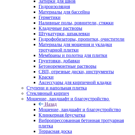
Затирки для швов
Гидроизоляция
Материалы для бассейна
Герметики
Наливные полы, ровнители, стяжки
Кладочные растворы
Штукатурки, шпаклевки
Гидрофобизаторы, пропитки, очистители
Материалы для мощения и укладки
тротуарной плитки
Мембраны и полотна для плитки
Грунтовки, добавки
Бетоноремонтные растворы
СВП, отрезные диски, инструменты
Краски
Аксессуары для кирпичной кладки
Ступени и напольная плитка
Cтеклянный кирпич
Мощение, ландшафт и благоустройство
Назад
Мощение, ландшафт и благоустройство
Клинкерная брусчатка
Вибропрессованная бетонная тротуарная
плитка
Террасная доска