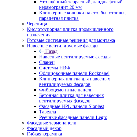
Утолщённый террасный, ландшафтный
керамогранит 20 мм
Клинкерные колпаки на столбы, отливы,
парапетная плитка
Черепица
Кислотоупорная плитка промышленного
назначения
Готовые системные решения для монтажа
Навесные вентилируемые фасады
Назад
Навесные вентилируемые фасады
Сланец
Системы НВФ
Облицовочные панели Rockpanel
Клинкерная плитка для навесных
вентилируемых фасадов
Фиброцементные панели
Бетонная плитка для навесных
вентилируемых фасадов
Фасадные HPL-панели Sloplast
Тавелла
Реечные фасадные панели Legro
Фасадные термопанели
Фасадный декор
Гибкая керамика