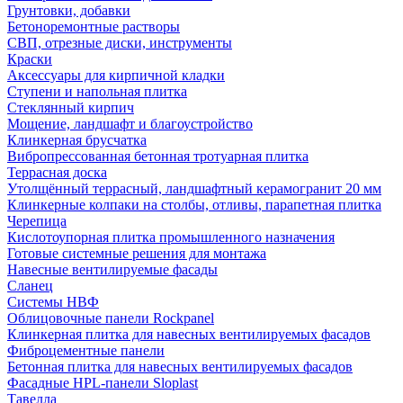
Грунтовки, добавки
Бетоноремонтные растворы
СВП, отрезные диски, инструменты
Краски
Аксессуары для кирпичной кладки
Ступени и напольная плитка
Cтеклянный кирпич
Мощение, ландшафт и благоустройство
Клинкерная брусчатка
Вибропрессованная бетонная тротуарная плитка
Террасная доска
Утолщённый террасный, ландшафтный керамогранит 20 мм
Клинкерные колпаки на столбы, отливы, парапетная плитка
Черепица
Кислотоупорная плитка промышленного назначения
Готовые системные решения для монтажа
Навесные вентилируемые фасады
Сланец
Системы НВФ
Облицовочные панели Rockpanel
Клинкерная плитка для навесных вентилируемых фасадов
Фиброцементные панели
Бетонная плитка для навесных вентилируемых фасадов
Фасадные HPL-панели Sloplast
Тавелла