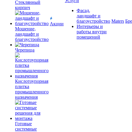
Услуги
Cтеклянный
кирпич
Фасад,
ландшафт и
благоустройство
Maters
Бр
Акции
Интерьеры и
Мощение,
работы внутри
ландшафт и
помещений
благоустройство
Черепица
Кислотоупорная
плитка
промышленного
назначения
Готовые
системные