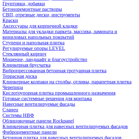
Грунтовки, добавки
Бетоноремонтные растворы
СВП, отрезные диски, инструменты
Краски
Аксессуары для кирпичной кладки
Материалы для укладки паркета, массива, ламината и
виниловых напольных покрытий
Ступени и напольная плитка
Регулируемые опоры LEVEL
Cтеклянный кирпич
Мощение, ландшафт и благоустройство
Клинкерная брусчатка
Вибропрессованная бетонная тротуарная плитка
Террасная доска
Клинкерные колпаки на столбы, отливы, парапетная плитка
Черепица
Кислотоупорная плитка промышленного назначения
Готовые системные решения для монтажа
Навесные вентилируемые фасады
Сланец
Системы НВФ
Облицовочные панели Rockpanel
Клинкерная плитка для навесных вентилируемых фасадов
Фиброцементные панели
Бетонная плитка для навесных вентилируемых фасадов