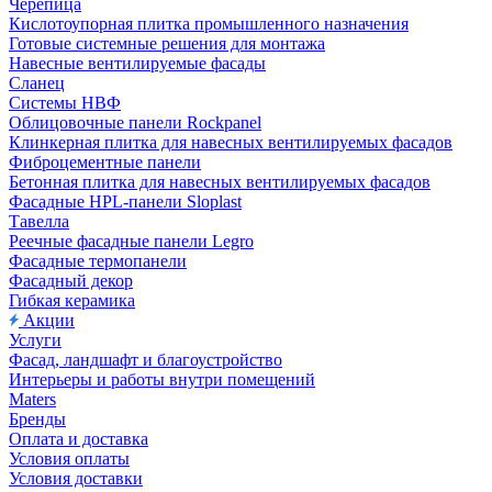
Черепица
Кислотоупорная плитка промышленного назначения
Готовые системные решения для монтажа
Навесные вентилируемые фасады
Сланец
Системы НВФ
Облицовочные панели Rockpanel
Клинкерная плитка для навесных вентилируемых фасадов
Фиброцементные панели
Бетонная плитка для навесных вентилируемых фасадов
Фасадные HPL-панели Sloplast
Тавелла
Реечные фасадные панели Legro
Фасадные термопанели
Фасадный декор
Гибкая керамика
Акции
Услуги
Фасад, ландшафт и благоустройство
Интерьеры и работы внутри помещений
Maters
Бренды
Оплата и доставка
Условия оплаты
Условия доставки