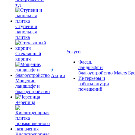
т.д.
Ступени и
напольная
плитка
Услуги
Cтеклянный
кирпич
Фасад,
ландшафт и
благоустройство
Maters
Бр
Акции
Интерьеры и
Мощение,
работы внутри
ландшафт и
помещений
благоустройство
Черепица
Кислотоупорная