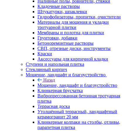
Наливные полы, ровнители, стяжки
Кладочные растворы
Штукатурки, шпаклевки
Гидрофобизаторы, пропитки, очистители
Материалы для мощения и укладки
тротуарной плитки
Мембраны и полотна для плитки
Грунтовки, добавки
Бетоноремонтные растворы
СВП, отрезные диски, инструменты
Краски
Аксессуары для кирпичной кладки
Ступени и напольная плитка
Cтеклянный кирпич
Мощение, ландшафт и благоустройство
Назад
Мощение, ландшафт и благоустройство
Клинкерная брусчатка
Вибропрессованная бетонная тротуарная
плитка
Террасная доска
Утолщённый террасный, ландшафтный
керамогранит 20 мм
Клинкерные колпаки на столбы, отливы,
парапетная плитка