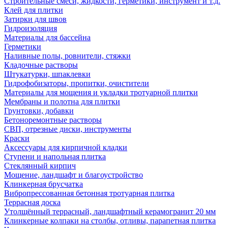
Строительные смеси, жидкости, герметики, инструмент и т.д.
Клей для плитки
Затирки для швов
Гидроизоляция
Материалы для бассейна
Герметики
Наливные полы, ровнители, стяжки
Кладочные растворы
Штукатурки, шпаклевки
Гидрофобизаторы, пропитки, очистители
Материалы для мощения и укладки тротуарной плитки
Мембраны и полотна для плитки
Грунтовки, добавки
Бетоноремонтные растворы
СВП, отрезные диски, инструменты
Краски
Аксессуары для кирпичной кладки
Ступени и напольная плитка
Cтеклянный кирпич
Мощение, ландшафт и благоустройство
Клинкерная брусчатка
Вибропрессованная бетонная тротуарная плитка
Террасная доска
Утолщённый террасный, ландшафтный керамогранит 20 мм
Клинкерные колпаки на столбы, отливы, парапетная плитка