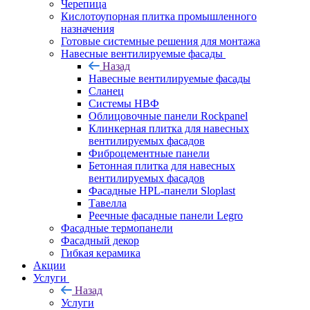
Черепица
Кислотоупорная плитка промышленного
назначения
Готовые системные решения для монтажа
Навесные вентилируемые фасады
Назад
Навесные вентилируемые фасады
Сланец
Системы НВФ
Облицовочные панели Rockpanel
Клинкерная плитка для навесных
вентилируемых фасадов
Фиброцементные панели
Бетонная плитка для навесных
вентилируемых фасадов
Фасадные HPL-панели Sloplast
Тавелла
Реечные фасадные панели Legro
Фасадные термопанели
Фасадный декор
Гибкая керамика
Акции
Услуги
Назад
Услуги