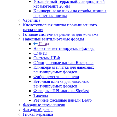
Утолщённый террасный, ландшафтный
керамогранит 20 мм
Клинкерные колпаки на столбы, отливы,
парапетная плитка
Черепица
Кислотоупорная плитка промышленного
назначения
Готовые системные решения для монтажа
Навесные вентилируемые фасады
Назад
Навесные вентилируемые фасады
Сланец
Системы НВФ
Облицовочные панели Rockpanel
Клинкерная плитка для навесных
вентилируемых фасадов
Фиброцементные панели
Бетонная плитка для навесных
вентилируемых фасадов
Фасадные HPL-панели Sloplast
Тавелла
Реечные фасадные панели Legro
Фасадные термопанели
Фасадный декор
Гибкая керамика