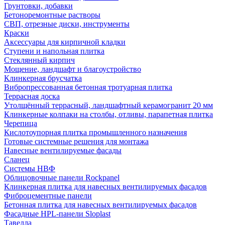
Грунтовки, добавки
Бетоноремонтные растворы
СВП, отрезные диски, инструменты
Краски
Аксессуары для кирпичной кладки
Ступени и напольная плитка
Cтеклянный кирпич
Мощение, ландшафт и благоустройство
Клинкерная брусчатка
Вибропрессованная бетонная тротуарная плитка
Террасная доска
Утолщённый террасный, ландшафтный керамогранит 20 мм
Клинкерные колпаки на столбы, отливы, парапетная плитка
Черепица
Кислотоупорная плитка промышленного назначения
Готовые системные решения для монтажа
Навесные вентилируемые фасады
Сланец
Системы НВФ
Облицовочные панели Rockpanel
Клинкерная плитка для навесных вентилируемых фасадов
Фиброцементные панели
Бетонная плитка для навесных вентилируемых фасадов
Фасадные HPL-панели Sloplast
Тавелла