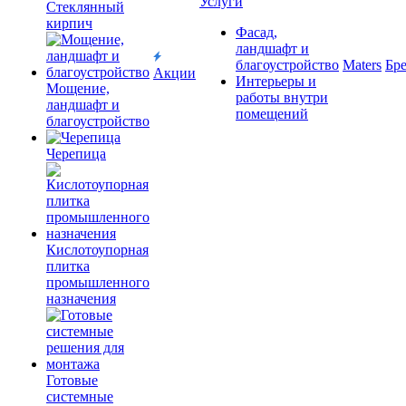
Услуги
Cтеклянный
кирпич
Фасад,
ландшафт и
благоустройство
Maters
Бр
Акции
Интерьеры и
Мощение,
работы внутри
ландшафт и
помещений
благоустройство
Черепица
Кислотоупорная
плитка
промышленного
назначения
Готовые
системные