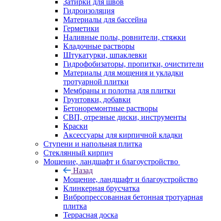
Затирки для швов
Гидроизоляция
Материалы для бассейна
Герметики
Наливные полы, ровнители, стяжки
Кладочные растворы
Штукатурки, шпаклевки
Гидрофобизаторы, пропитки, очистители
Материалы для мощения и укладки
тротуарной плитки
Мембраны и полотна для плитки
Грунтовки, добавки
Бетоноремонтные растворы
СВП, отрезные диски, инструменты
Краски
Аксессуары для кирпичной кладки
Ступени и напольная плитка
Cтеклянный кирпич
Мощение, ландшафт и благоустройство
Назад
Мощение, ландшафт и благоустройство
Клинкерная брусчатка
Вибропрессованная бетонная тротуарная
плитка
Террасная доска