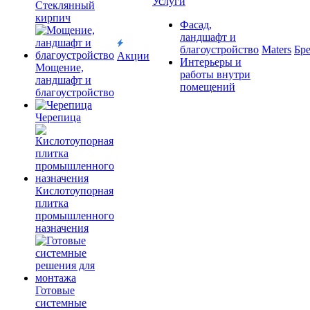
Услуги
Cтеклянный
кирпич
Фасад,
ландшафт и
благоустройство
Maters
Бр
Акции
Интерьеры и
Мощение,
работы внутри
ландшафт и
помещений
благоустройство
Черепица
Кислотоупорная
плитка
промышленного
назначения
Готовые
системные