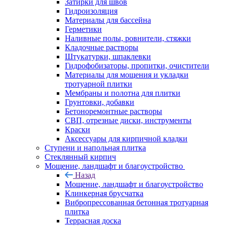
Затирки для швов
Гидроизоляция
Материалы для бассейна
Герметики
Наливные полы, ровнители, стяжки
Кладочные растворы
Штукатурки, шпаклевки
Гидрофобизаторы, пропитки, очистители
Материалы для мощения и укладки
тротуарной плитки
Мембраны и полотна для плитки
Грунтовки, добавки
Бетоноремонтные растворы
СВП, отрезные диски, инструменты
Краски
Аксессуары для кирпичной кладки
Ступени и напольная плитка
Cтеклянный кирпич
Мощение, ландшафт и благоустройство
Назад
Мощение, ландшафт и благоустройство
Клинкерная брусчатка
Вибропрессованная бетонная тротуарная
плитка
Террасная доска