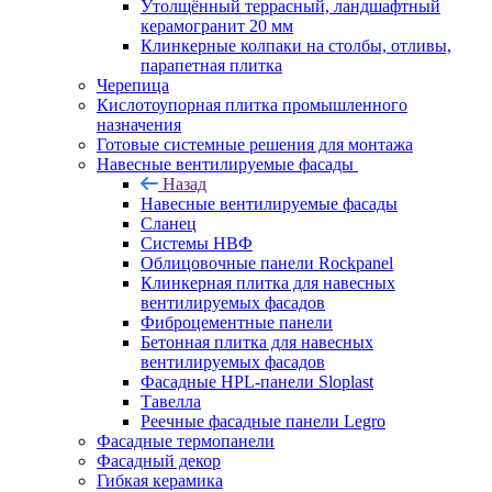
Утолщённый террасный, ландшафтный
керамогранит 20 мм
Клинкерные колпаки на столбы, отливы,
парапетная плитка
Черепица
Кислотоупорная плитка промышленного
назначения
Готовые системные решения для монтажа
Навесные вентилируемые фасады
Назад
Навесные вентилируемые фасады
Сланец
Системы НВФ
Облицовочные панели Rockpanel
Клинкерная плитка для навесных
вентилируемых фасадов
Фиброцементные панели
Бетонная плитка для навесных
вентилируемых фасадов
Фасадные HPL-панели Sloplast
Тавелла
Реечные фасадные панели Legro
Фасадные термопанели
Фасадный декор
Гибкая керамика