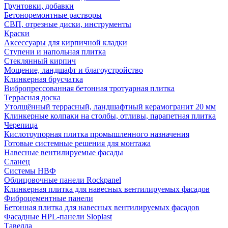
Грунтовки, добавки
Бетоноремонтные растворы
СВП, отрезные диски, инструменты
Краски
Аксессуары для кирпичной кладки
Ступени и напольная плитка
Cтеклянный кирпич
Мощение, ландшафт и благоустройство
Клинкерная брусчатка
Вибропрессованная бетонная тротуарная плитка
Террасная доска
Утолщённый террасный, ландшафтный керамогранит 20 мм
Клинкерные колпаки на столбы, отливы, парапетная плитка
Черепица
Кислотоупорная плитка промышленного назначения
Готовые системные решения для монтажа
Навесные вентилируемые фасады
Сланец
Системы НВФ
Облицовочные панели Rockpanel
Клинкерная плитка для навесных вентилируемых фасадов
Фиброцементные панели
Бетонная плитка для навесных вентилируемых фасадов
Фасадные HPL-панели Sloplast
Тавелла