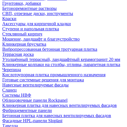
Грунтовки, добавки
Бетоноремонтные растворы
СВП, отрезные диски, инструменты
Краски
Аксессуары для кирпичной кладки
Ступени и напольная плитка
Cтеклянный кирпич
Мощение, ландшафт и благоустройство
Клинкерная брусчатка
Вибропрессованная бетонная тротуарная плитка
Террасная доска
Утолщённый террасный, ландшафтный керамогранит 20 мм
Клинкерные колпаки на столбы, отливы, парапетная плитка
Черепица
Кислотоупорная плитка промышленного назначения
Готовые системные решения для монтажа
Навесные вентилируемые фасады
Сланец
Системы НВФ
Облицовочные панели Rockpanel
Клинкерная плитка для навесных вентилируемых фасадов
Фиброцементные панели
Бетонная плитка для навесных вентилируемых фасадов
Фасадные HPL-панели Sloplast
Тавелла