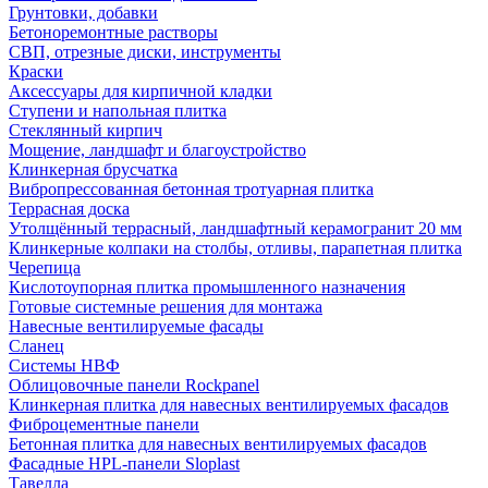
Грунтовки, добавки
Бетоноремонтные растворы
СВП, отрезные диски, инструменты
Краски
Аксессуары для кирпичной кладки
Ступени и напольная плитка
Cтеклянный кирпич
Мощение, ландшафт и благоустройство
Клинкерная брусчатка
Вибропрессованная бетонная тротуарная плитка
Террасная доска
Утолщённый террасный, ландшафтный керамогранит 20 мм
Клинкерные колпаки на столбы, отливы, парапетная плитка
Черепица
Кислотоупорная плитка промышленного назначения
Готовые системные решения для монтажа
Навесные вентилируемые фасады
Сланец
Системы НВФ
Облицовочные панели Rockpanel
Клинкерная плитка для навесных вентилируемых фасадов
Фиброцементные панели
Бетонная плитка для навесных вентилируемых фасадов
Фасадные HPL-панели Sloplast
Тавелла