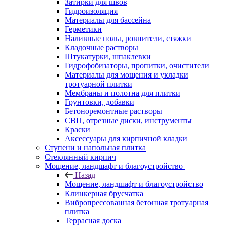
Затирки для швов
Гидроизоляция
Материалы для бассейна
Герметики
Наливные полы, ровнители, стяжки
Кладочные растворы
Штукатурки, шпаклевки
Гидрофобизаторы, пропитки, очистители
Материалы для мощения и укладки
тротуарной плитки
Мембраны и полотна для плитки
Грунтовки, добавки
Бетоноремонтные растворы
СВП, отрезные диски, инструменты
Краски
Аксессуары для кирпичной кладки
Ступени и напольная плитка
Cтеклянный кирпич
Мощение, ландшафт и благоустройство
Назад
Мощение, ландшафт и благоустройство
Клинкерная брусчатка
Вибропрессованная бетонная тротуарная
плитка
Террасная доска