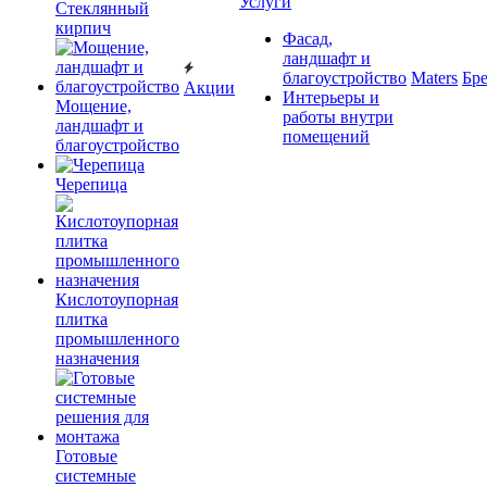
Услуги
Cтеклянный
кирпич
Фасад,
ландшафт и
благоустройство
Maters
Бр
Акции
Интерьеры и
Мощение,
работы внутри
ландшафт и
помещений
благоустройство
Черепица
Кислотоупорная
плитка
промышленного
назначения
Готовые
системные