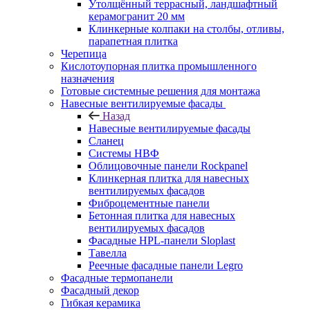
Утолщённый террасный, ландшафтный
керамогранит 20 мм
Клинкерные колпаки на столбы, отливы,
парапетная плитка
Черепица
Кислотоупорная плитка промышленного
назначения
Готовые системные решения для монтажа
Навесные вентилируемые фасады
Назад
Навесные вентилируемые фасады
Сланец
Системы НВФ
Облицовочные панели Rockpanel
Клинкерная плитка для навесных
вентилируемых фасадов
Фиброцементные панели
Бетонная плитка для навесных
вентилируемых фасадов
Фасадные HPL-панели Sloplast
Тавелла
Реечные фасадные панели Legro
Фасадные термопанели
Фасадный декор
Гибкая керамика