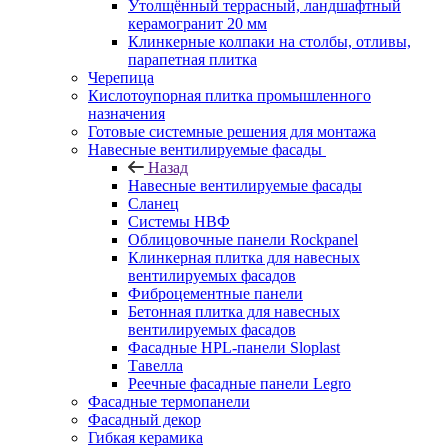
Утолщённый террасный, ландшафтный
керамогранит 20 мм
Клинкерные колпаки на столбы, отливы,
парапетная плитка
Черепица
Кислотоупорная плитка промышленного
назначения
Готовые системные решения для монтажа
Навесные вентилируемые фасады
Назад
Навесные вентилируемые фасады
Сланец
Системы НВФ
Облицовочные панели Rockpanel
Клинкерная плитка для навесных
вентилируемых фасадов
Фиброцементные панели
Бетонная плитка для навесных
вентилируемых фасадов
Фасадные HPL-панели Sloplast
Тавелла
Реечные фасадные панели Legro
Фасадные термопанели
Фасадный декор
Гибкая керамика