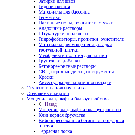
Затирки для швов
Гидроизоляция
Материалы для бассейна
Герметики
Наливные полы, ровнители, стяжки
Кладочные растворы
Штукатурки, шпаклевки
Гидрофобизаторы, пропитки, очистители
Материалы для мощения и укладки
тротуарной плитки
Мембраны и полотна для плитки
Грунтовки, добавки
Бетоноремонтные растворы
СВП, отрезные диски, инструменты
Краски
Аксессуары для кирпичной кладки
Ступени и напольная плитка
Cтеклянный кирпич
Мощение, ландшафт и благоустройство
Назад
Мощение, ландшафт и благоустройство
Клинкерная брусчатка
Вибропрессованная бетонная тротуарная
плитка
Террасная доска