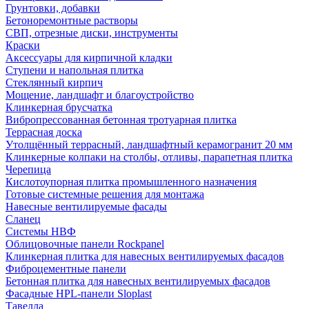
Грунтовки, добавки
Бетоноремонтные растворы
СВП, отрезные диски, инструменты
Краски
Аксессуары для кирпичной кладки
Ступени и напольная плитка
Cтеклянный кирпич
Мощение, ландшафт и благоустройство
Клинкерная брусчатка
Вибропрессованная бетонная тротуарная плитка
Террасная доска
Утолщённый террасный, ландшафтный керамогранит 20 мм
Клинкерные колпаки на столбы, отливы, парапетная плитка
Черепица
Кислотоупорная плитка промышленного назначения
Готовые системные решения для монтажа
Навесные вентилируемые фасады
Сланец
Системы НВФ
Облицовочные панели Rockpanel
Клинкерная плитка для навесных вентилируемых фасадов
Фиброцементные панели
Бетонная плитка для навесных вентилируемых фасадов
Фасадные HPL-панели Sloplast
Тавелла