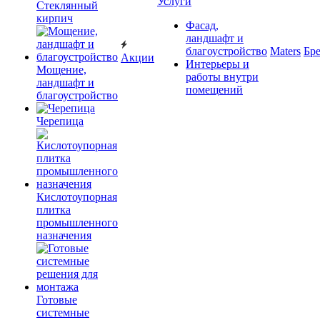
Услуги
Cтеклянный
кирпич
Фасад,
ландшафт и
благоустройство
Maters
Бр
Акции
Интерьеры и
Мощение,
работы внутри
ландшафт и
помещений
благоустройство
Черепица
Кислотоупорная
плитка
промышленного
назначения
Готовые
системные