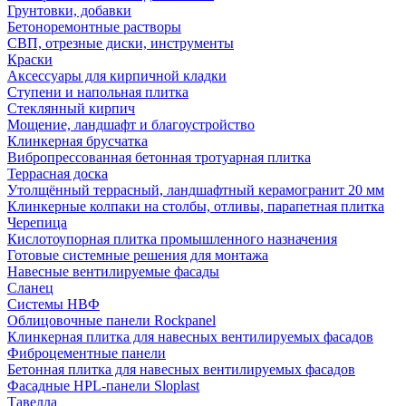
Грунтовки, добавки
Бетоноремонтные растворы
СВП, отрезные диски, инструменты
Краски
Аксессуары для кирпичной кладки
Ступени и напольная плитка
Cтеклянный кирпич
Мощение, ландшафт и благоустройство
Клинкерная брусчатка
Вибропрессованная бетонная тротуарная плитка
Террасная доска
Утолщённый террасный, ландшафтный керамогранит 20 мм
Клинкерные колпаки на столбы, отливы, парапетная плитка
Черепица
Кислотоупорная плитка промышленного назначения
Готовые системные решения для монтажа
Навесные вентилируемые фасады
Сланец
Системы НВФ
Облицовочные панели Rockpanel
Клинкерная плитка для навесных вентилируемых фасадов
Фиброцементные панели
Бетонная плитка для навесных вентилируемых фасадов
Фасадные HPL-панели Sloplast
Тавелла